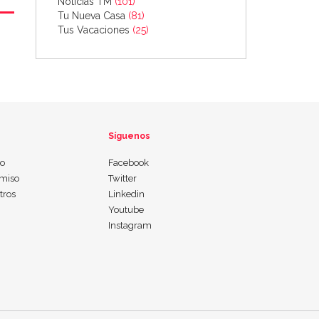
Noticias TM
(101)
Tu Nueva Casa
(81)
Tus Vacaciones
(25)
Síguenos
io
Facebook
miso
Twitter
tros
Linkedin
Youtube
Instagram