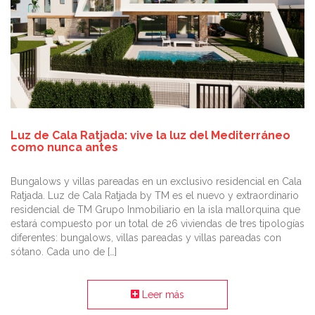
Luz de Cala Ratjada: vive la luz del Mediterráneo
como nunca antes
Bungalows y villas pareadas en un exclusivo residencial en Cala
Ratjada. Luz de Cala Ratjada by TM es el nuevo y extraordinario
residencial de TM Grupo Inmobiliario en la isla mallorquina que
estará compuesto por un total de 26 viviendas de tres tipologías
diferentes: bungalows, villas pareadas y villas pareadas con
sótano. Cada uno de […]
Leer más