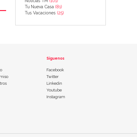
Noticias TM
(101)
Tu Nueva Casa
(81)
Tus Vacaciones
(25)
Síguenos
io
Facebook
miso
Twitter
tros
Linkedin
Youtube
Instagram