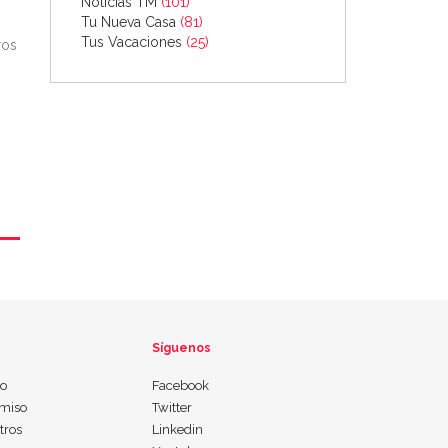
Noticias TM
(101)
Tu Nueva Casa
(81)
Tus Vacaciones
(25)
ros
Síguenos
io
Facebook
miso
Twitter
tros
Linkedin