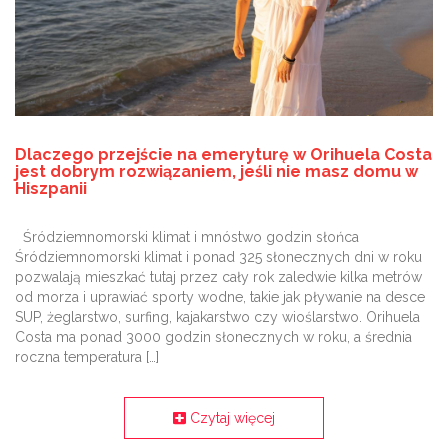
Dlaczego przejście na emeryturę w Orihuela Costa
jest dobrym rozwiązaniem, jeśli nie masz domu w
Hiszpanii
Śródziemnomorski klimat i mnóstwo godzin słońca
Śródziemnomorski klimat i ponad 325 słonecznych dni w roku
pozwalają mieszkać tutaj przez cały rok zaledwie kilka metrów
od morza i uprawiać sporty wodne, takie jak pływanie na desce
SUP, żeglarstwo, surfing, kajakarstwo czy wioślarstwo. Orihuela
Costa ma ponad 3000 godzin słonecznych w roku, a średnia
roczna temperatura […]
Czytaj więcej