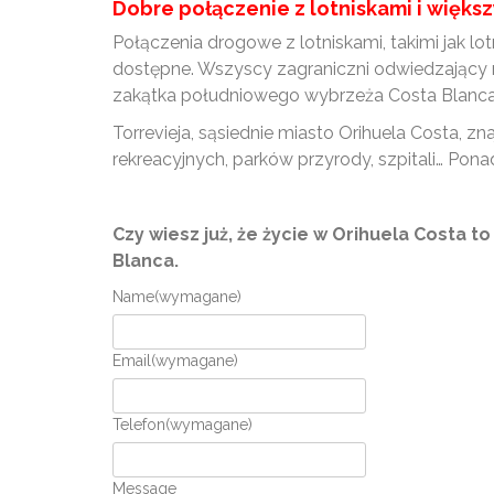
Dobre połączenie z lotniskami i więks
Połączenia drogowe z lotniskami, takimi jak lo
dostępne. Wszyscy zagraniczni odwiedzający 
zakątka południowego wybrzeża Costa Blanca
Torrevieja, sąsiednie miasto Orihuela Costa, z
rekreacyjnych, parków przyrody, szpitali… Ponad
Czy wiesz już, że życie w Orihuela Costa 
Blanca.
Name
(wymagane)
Email
(wymagane)
Telefon
(wymagane)
Message