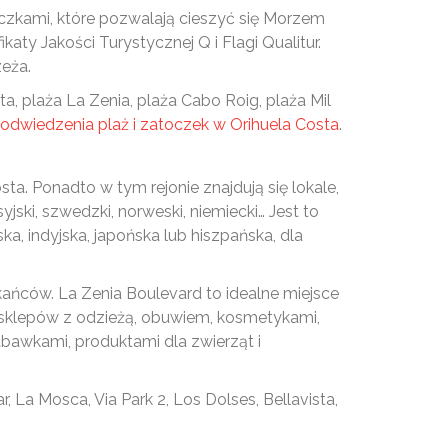
oczkami, które pozwalają cieszyć się Morzem
katy Jakości Turystycznej Q i Flagi Qualitur.
zeża.
ta, plaża La Zenia, plaża Cabo Roig, plaża Mil
odwiedzenia plaż i zatoczek w Orihuela Costa
.
ta. Ponadto w tym rejonie znajdują się lokale,
yjski, szwedzki, norweski, niemiecki… Jest to
ka, indyjska, japońska lub hiszpańska, dla
ańców. La Zenia Boulevard to idealne miejsce
ele sklepów z odzieżą, obuwiem, kosmetykami,
abawkami, produktami dla zwierząt i
 La Mosca, Via Park 2, Los Dolses, Bellavista,