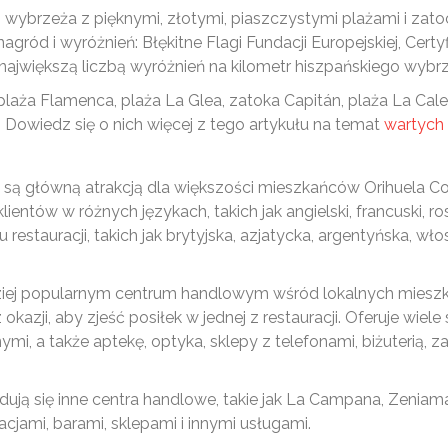
i wybrzeża z pięknymi, złotymi, piaszczystymi plażami i zat
ród i wyróżnień: Błękitne Flagi Fundacji Europejskiej, Certyfi
z największą liczbą wyróżnień na kilometr hiszpańskiego wybr
plaża Flamenca, plaża La Glea, zatoka Capitán, plaża La Cale
 Dowiedz się o nich więcej z tego artykułu na temat
wartych 
e są główną atrakcją dla większości mieszkańców Orihuela Cos
ientów w różnych językach, takich jak angielski, francuski, ros
restauracji, takich jak brytyjska, azjatycka, argentyńska, włos
dziej popularnym centrum handlowym wśród lokalnych mieszk
 okazji, aby zjeść posiłek w jednej z restauracji. Oferuje wi
i, a także aptekę, optyka, sklepy z telefonami, biżuterią, z
ą się inne centra handlowe, takie jak La Campana, Zeniamar,
acjami, barami, sklepami i innymi usługami.