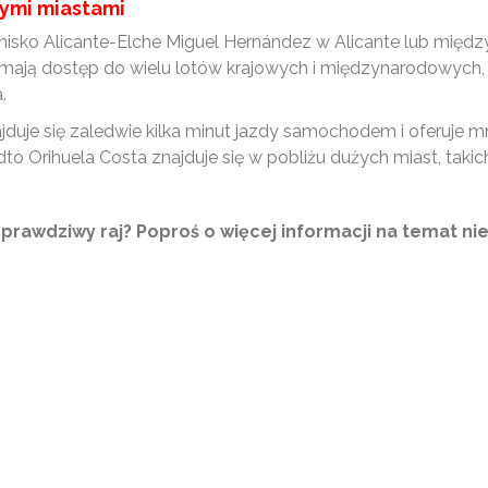
zymi miastami
tnisko Alicante-Elche Miguel Hernández w Alicante lub między
mają dostęp do wielu lotów krajowych i międzynarodowych,
.
najduje się zaledwie kilka minut jazdy samochodem i oferuje m
to Orihuela Costa znajduje się w pobliżu dużych miast, takich 
to prawdziwy raj? Poproś o więcej informacji na temat 