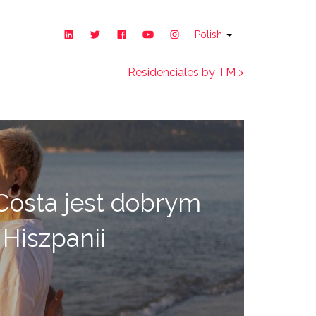
Polish
Residenciales by TM >
Costa jest dobrym
 Hiszpanii