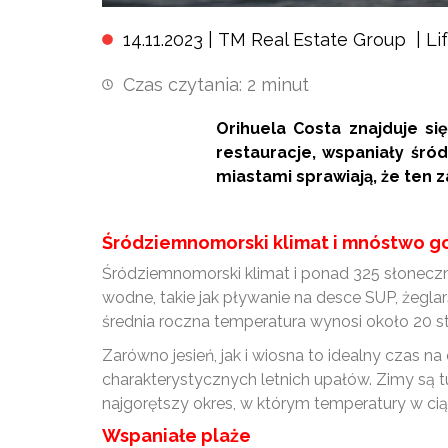
14.11.2023 |
TM Real Estate Group
|
Li
Czas czytania:
2
minut
Orihuela Costa znajduje si
restauracje, wspaniały śró
miastami sprawiają, że ten
Śródziemnomorski klimat i mnóstwo g
Śródziemnomorski klimat i ponad 325 słoneczny
wodne, takie jak pływanie na desce SUP, żegla
średnia roczna temperatura wynosi około 20 s
Zarówno jesień, jak i wiosna to idealny czas n
charakterystycznych letnich upałów. Zimy są 
najgorętszy okres, w którym temperatury w cią
Wspaniałe plaże