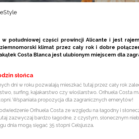
feStyle
ę w południowej części prowincji Alicante i jest raje
dziemnomorski klimat przez cały rok i dobre połączen
 zakątek Costa Blanca jest ulubionym miejscem dla zag
odzin słońca
ch dni w roku pozwalają mieszkać tutaj przez cały rok zale
rstwo, surfing, kajakarstwo czy wioślarstwo. Orihuela Costa
topni. Wspaniała propozycja dla zagranicznych emerytów!
a odwiedzenie Orihuela Costa ze względu na łagodny i słonec
tutaj zazwyczaj bardzo łagodne, z czystym, słonecznym nieb
gu dnia mogą sięgać 35 stopni Celsjusza.