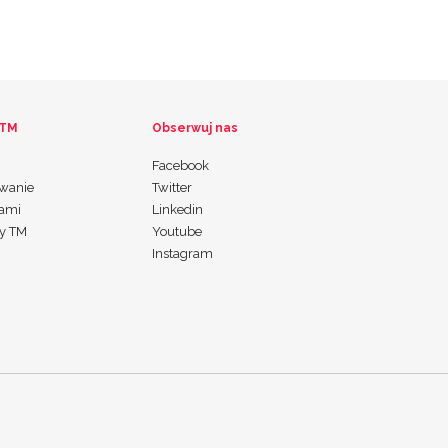
 TM
Obserwuj nas
Facebook
wanie
Twitter
nami
Linkedin
my TM
Youtube
Instagram