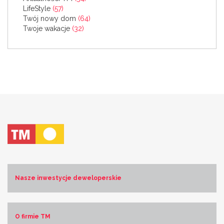
LifeStyle
(57)
Twój nowy dom
(64)
Twoje wakacje
(32)
Nasze inwestycje deweloperskie
Costa Blanca Norte
Costa Blanca Sur
O firmie TM
Costa de Almería