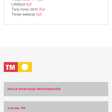
LifeStyle
(57)
Twój nowy dom
(64)
Twoje wakacje
(32)
Nasze inwestycje deweloperskie
Costa Blanca Norte
Costa Blanca Sur
O firmie TM
Costa de Almería