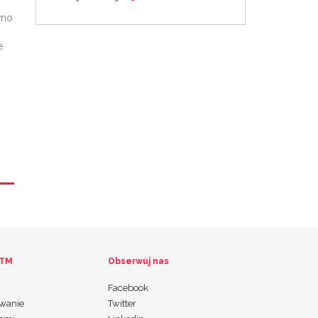
wno
e
 TM
Obserwuj nas
Facebook
wanie
Twitter