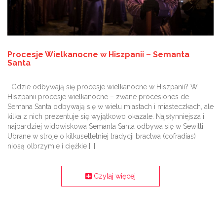
Procesje Wielkanocne w Hiszpanii – Semanta
Santa
Gdzie odbywają się procesje wielkanocne w Hiszpanii? W
Hiszpanii procesje wielkanocne – zwane procesiones de
Semana Santa odbywają się w wielu miastach i miasteczkach, ale
kilka z nich prezentuje się wyjątkowo okazale. Najsłynniejsza i
najbardziej widowiskowa Semanta Santa odbywa się w Sewilli.
Ubrane w stroje o kilkusetletniej tradycji bractwa (cofradías)
niosą olbrzymie i ciężkie […]
Czytaj więcej