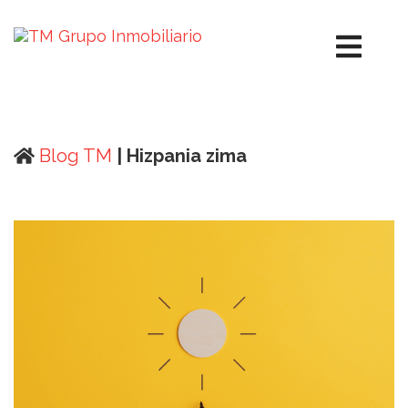
Blog TM
| Hizpania zima