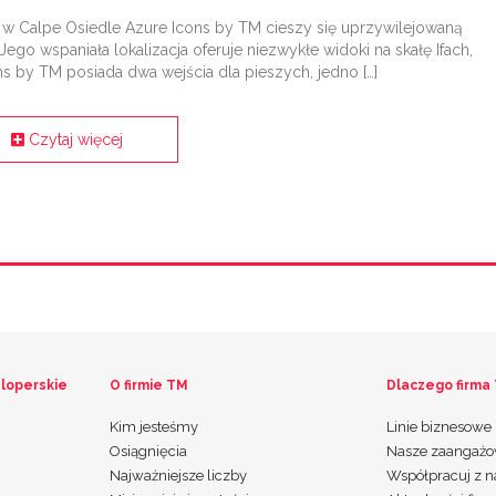
a w Calpe Osiedle Azure Icons by TM cieszy się uprzywilejowaną
 Jego wspaniała lokalizacja oferuje niezwykłe widoki na skałę Ifach,
s by TM posiada dwa wejścia dla pieszych, jedno […]
Czytaj więcej
loperskie
O firmie TM
Dlaczego firma
Kim jesteśmy
Linie biznesowe
Osiągnięcia
Nasze zaangażo
Najważniejsze liczby
Współpracuj z 