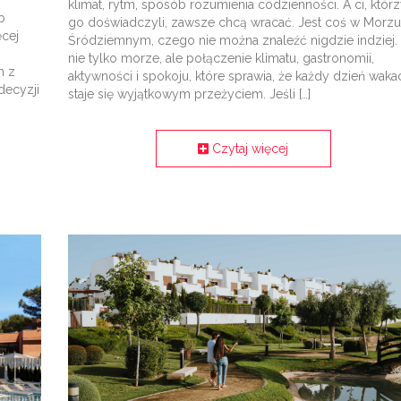
klimat, rytm, sposób rozumienia codzienności. A ci, któr
b
go doświadczyli, zawsze chcą wracać. Jest coś w Morzu
ęcej
Śródziemnym, czego nie można znaleźć nigdzie indziej.
nie tylko morze, ale połączenie klimatu, gastronomii,
m z
aktywności i spokoju, które sprawia, że każdy dzień wakac
decyzji
staje się wyjątkowym przeżyciem. Jeśli […]
Czytaj więcej