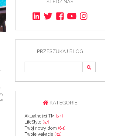
ŚLEDŹ NAS
PRZESZUKAJ BLOG
u
e
my
 w
KATEGORIE
Aktualności TM
(34)
LifeStyle
(57)
Twój nowy dom
(64)
Twoje wakacje
(32)