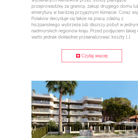
wybieranych kierunków przez osoby planujące
przeprowadzkę za granicę, zakup drugiego domu lu
emeryturę w bardziej przyjaznym klimacie. Coraz wi
Polaków decyduje się także na pracę zdalną z
hiszpańskiego wybrzeża lub dłuższy pobyt w jedny
nadmorskich regionów kraju. Przed podjęciem takiej 
warto jednak dokładnie przeanalizować koszty […]
Czytaj więcej