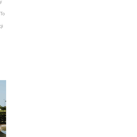
zy
 To
ji