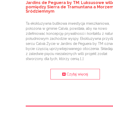
Jardins de Peguera by TM: Luksusowe will
pomiędzy Sierra de Tramuntana a Morze
Śródziemnym
Ta ekskluzywna butikowa inwestycja mieszkaniowa,
położona w gminie Calvià, powstała, aby na nowo
zdefiniować koncepcję prywatności i kontaktu z natu
południowym zachodzie wyspy. Ekskluzywna przyst
sercu Calvià Życie w Jardins de Peguera by TM ozna
bycie częścią uprzywilejowanego otoczenia. Składaj
z zaledwie pięciu niezależnych willi projekt został
stworzony dla tych, którzy cenią […]
Czytaj więcej