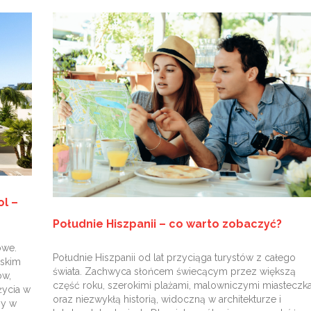
ol –
Południe Hiszpanii – co warto zobaczyć?
owe.
Południe Hiszpanii od lat przyciąga turystów z całego
ńskim
świata. Zachwyca słońcem świecącym przez większą
ów,
część roku, szerokimi plażami, malowniczymi miasteczk
życia w
oraz niezwykłą historią, widoczną w architekturze i
zy w