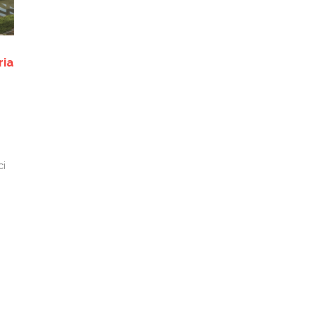
ria
ci