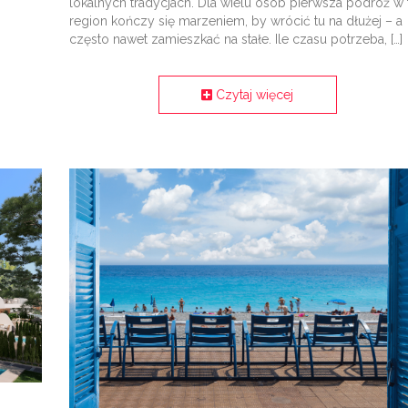
lokalnych tradycjach. Dla wielu osób pierwsza podróż w 
region kończy się marzeniem, by wrócić tu na dłużej – a
często nawet zamieszkać na stałe. Ile czasu potrzeba, […]
Czytaj więcej