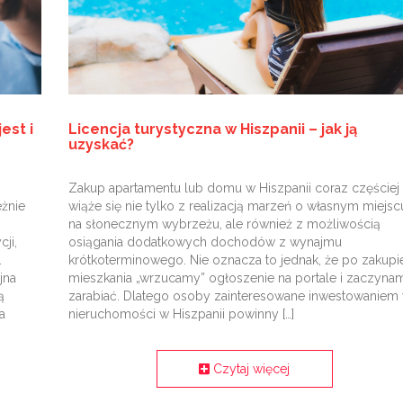
est i
Licencja turystyczna w Hiszpanii – jak ją
uzyskać?
Zakup apartamentu lub domu w Hiszpanii coraz częściej
eżnie
wiąże się nie tylko z realizacją marzeń o własnym miejsc
na słonecznym wybrzeżu, ale również z możliwością
ji,
osiągania dodatkowych dochodów z wynajmu
.
krótkoterminowego. Nie oznacza to jednak, że po zakupi
jna
mieszkania „wrzucamy” ogłoszenie na portale i zaczyna
ą
zarabiać. Dlatego osoby zainteresowane inwestowaniem
a
nieruchomości w Hiszpanii powinny […]
Czytaj więcej