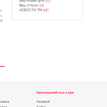
Ваш новый дом
(53)
Ваш отпуск
(15)
НОВОСТИ ТМ
(56)
мо
ть
ие
Присоединяйтесь к нам
изнеса
Facebook
ьство
Twitter