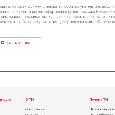
авила, которым должен следовать любой покупатель, желающий
бходимая документация для оформления купли-продажи Независи
еским лицом, нерезидентом в Испании, вы должны соответствова
кументы, чтобы приступить к процессу покупки жилья: Физическ
Читать дальше
имости
О ТМ
Почему TM
О компании
Направления б
О компании
Наше обязател