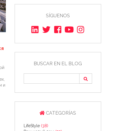
SÍGUENOS
ся
BUSCAR EN EL BLOG
ой
ех,
м и
.
CATEGORÍAS
LifeStyle
(38)