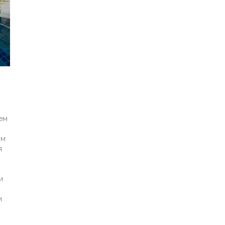
ем
им
я
и
и