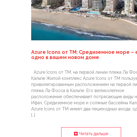
Azure Icons от TM: Средиземное море –
одно в вашем новом доме
Azure Icons от TM, на первой линии пляжа Ла Фо
Кальпе Жилой комплекс Azure Icons от TM пользу
привилегированным расположением на первой л
пляжа Ла Фосса в Кальпе. Его великолепное
расположение обеспечивает потрясающие виды н
Ифач, Средиземное море и соляные бассейны Кал
Azure Icons от TM имеет два пешеходных входа: о
[…]
Читать дальше