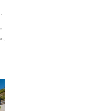
ни
ем
ть,