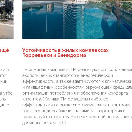
 ещё
Устойчивость в жилых комплексах
Торревьехи и Бенидорма
сса в
Все жилые комплексы TM реализуются с соблюдени
ется
экологических стандартов и энергетической
инии
эффективности, а также адаптируются к климатическ
и ландшафтным особенностям окружающей среды дл
а утёс
оптимизации потребления и обеспечения комфорта
ьпы.
клиентов. Жилища TM оснащены наиболее
дин с
эффективными на рынке системами климат-контроля 
горячего водоснабжения, такими как аэротермия и
природный газ; системами перекрестной вентиляции 
двойного потока, а […]