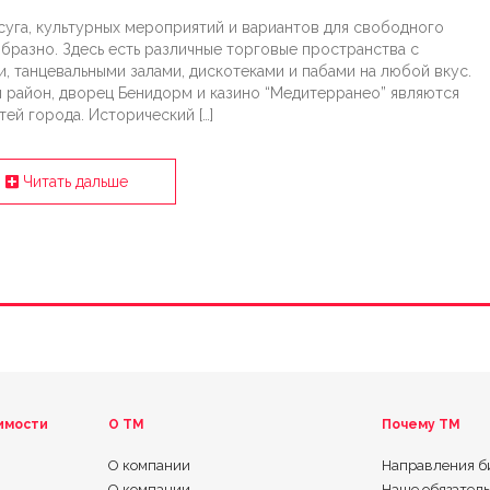
уга, культурных мероприятий и вариантов для свободного
разно. Здесь есть различные торговые пространства с
, танцевальными залами, дискотеками и пабами на любой вкус.
й район, дворец Бенидорм и казино “Медитерранео” являются
ей города. Исторический […]
Читать дальше
имости
О ТМ
Почему TM
О компании
Направления б
О компании
Наше обязател