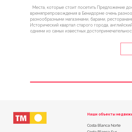
Места, которые стоит посетить Предложение дос
времяпрепровождения в Бенидорме очень разнооб
разнообразными магазинами, барами, ресторанами
Исторический квартал старого города, английски
одними из самых известных достопримечательност
Наши объекты недвиж
Costa Blanca Norte
Costa Blanca Sur