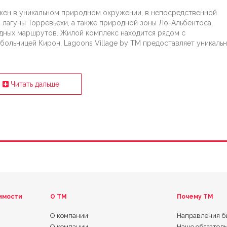
жен в уникальном природном окружении, в непосредственной
 лагуны Торревьехи, а также природной зоны Ло-Альбентоса,
дных маршрутов. Жилой комплекс находится рядом с
ольницей Кирон. Lagoons Village by TM предоставляет уникаль
Читать дальше
имости
О ТМ
Почему TM
О компании
Направления б
О компании
Наше обязател