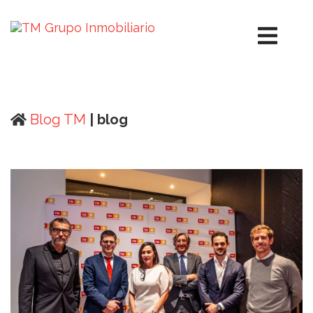
Blog TM
| blog