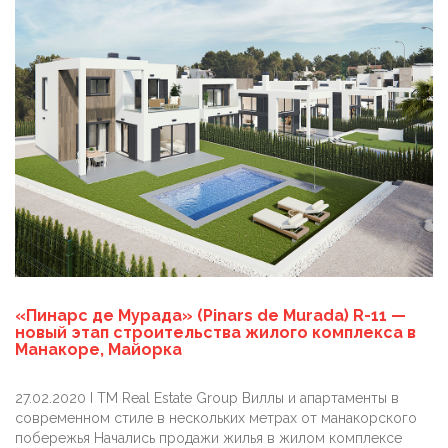
«Пинарс де Мурада» (Pinars de Murada) R-11 —
новый этап строительства жилого комплекса в
Манакоре, Майорка
27.02.2020 I TM Real Estate Group Виллы и апартаменты в
современном стиле в нескольких метрах от манакорского
побережья Начались продажи жилья в жилом комплексе