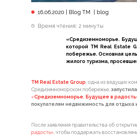
16.06.2020 |
Blog TM
|
blog
Время чтения::
2
минуты
«Средиземноморье. Будущ
которой TM Real Estate 
побережье. Основная цель
жилого туризма, просевшег
TM
Real
Estate
Group
, одна из ведущих к
Средиземноморском побережье,
запустил
«
Средиземноморье. Будущее в радость
покупателям недвижимость для отдыха 
После заявления правительства об открытии
радость»
, чтобы поддержать восстановлен