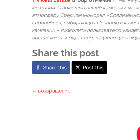
TM
Real
Estate
Group отмечает
:
“Мы не у
мечтаний. С помощью нашей кампании мы хот
атмосферу Средиземноморья. «Средиземном
европейцев, выбирающих Испанию в качеств
кампании – позволить пользователю увидеть 
предложить, и будет справедливо дать людя
Share this post
Share this
Post this
← возвращение