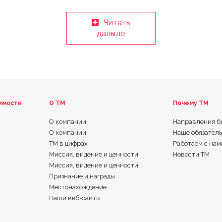
Кресту, чтобы помочь пострадавшим от
урагана “ДАНА”
Читать
дальше
имости
О ТМ
Почему TM
О компании
Направления б
О компании
Наше обязател
ТМ в цифрах
Работаем с нам
Миссия, видение и ценности
Новости TM
Миссия, видение и ценности
Признание и награды
Местонахождение
Наши веб-сайты