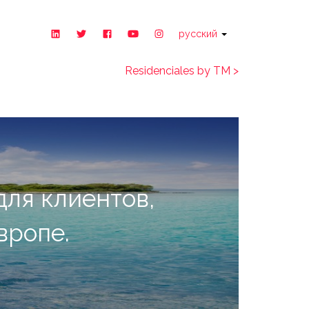
русский
Residenciales by TM >
для клиентов,
вропе.