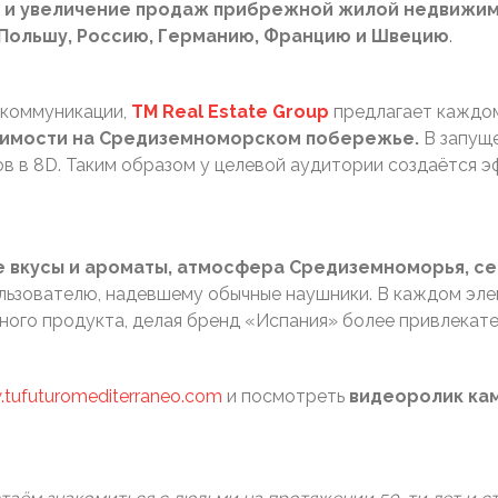
и увеличение продаж прибрежной жилой недвижимос
, Польшу, Россию, Германию, Францию и Швецию
.
 коммуникации,
TM
Real
Estate
Group
предлагает каждом
жимости на Средиземноморском побережье.
В запущ
в в 8D. Таким образом у целевой аудитории создаётся э
е вкусы и ароматы, атмосфера Средиземноморья, се
ьзователю, надевшему обычные наушники. В каждом эле
ного продукта, делая бренд «Испания» более привлекате
tufuturomediterraneo.com
и посмотреть
видеоролик кам