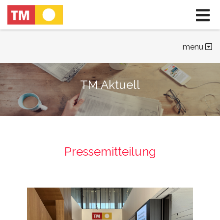
Pressemitteilung
TM Aktuell
Blog
Soziale Netzwerke
menu
Magazin TM
Unternehmensressourcen
TM Aktuell
Pressemitteilung