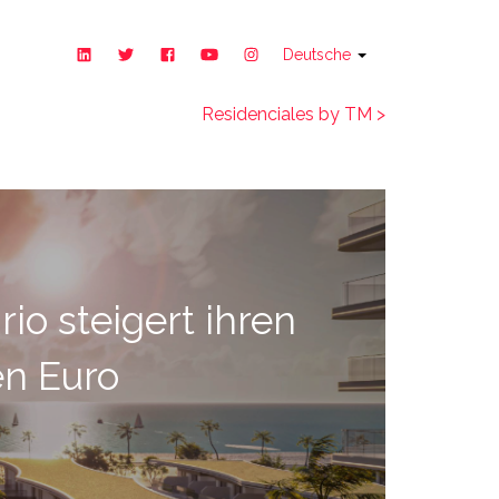
Deutsche
Residenciales by TM >
io steigert ihren
en Euro