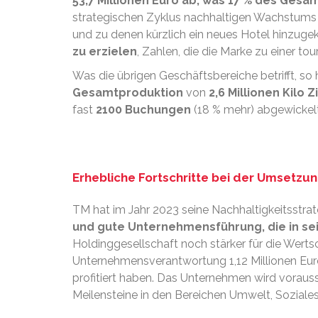
53,7 Millionen Euro ab,
was 17 % des Gesa
strategischen Zyklus nachhaltigen Wachstums 
und zu denen kürzlich ein neues Hotel hinzug
zu erzielen
, Zahlen, die die Marke zu einer t
Was die übrigen Geschäftsbereiche betrifft, so 
Gesamtproduktion
von
2,6 Millionen Kilo 
fast
2100 Buchungen
(18 % mehr) abgewickelt;
Erhebliche Fortschritte bei der Umsetz
TM hat im Jahr 2023 seine Nachhaltigkeitsstra
und gute Unternehmensführung, die in se
Holdinggesellschaft noch stärker für die Wertsc
Unternehmensverantwortung 1,12 Millionen Euro
profitiert haben. Das Unternehmen wird vorauss
Meilensteine in den Bereichen Umwelt, Sozial