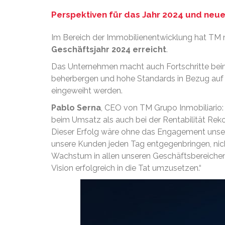
Perspektiven für das Jahr 2024 und neue
Im Bereich der Immobilienentwicklung hat TM mi
Geschäftsjahr 2024 erreicht
.
Das Unternehmen macht auch Fortschritte bei
beherbergen und hohe Standards in Bezug auf Nac
eingeweiht werden.
Pablo Serna
, CEO von TM Grupo Inmobiliario: 
beim Umsatz als auch bei der Rentabilität Reko
Dieser Erfolg wäre ohne das Engagement unsere
unsere Kunden jeden Tag entgegenbringen, nich
Wachstum in allen unseren Geschäftsbereichen 
Vision erfolgreich in die Tat umzusetzen.“