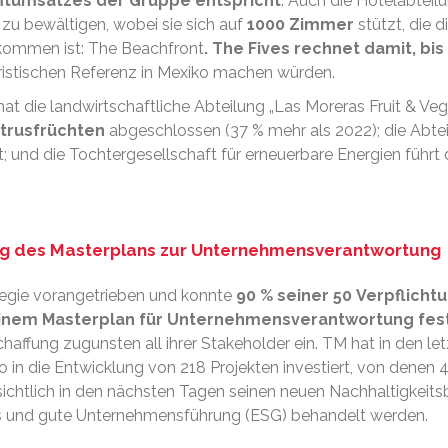
mtumsatzes der Gruppe entspricht
. Auch die Hotelabteil
zu bewältigen, wobei sie sich auf
1000 Zimmer
stützt, die 
ekommen ist: The Beachfront
. The Fives rechnet damit, bi
ouristischen Referenz in Mexiko machen würden.
hat die landwirtschaftliche Abteilung „Las Moreras Fruit & Veg
Zitrusfrüchten
abgeschlossen (37 % mehr als 2022); die Abtei
 und die Tochtergesellschaft für erneuerbare Energien führt di
ung des Masterplans zur Unternehmensverantwortung
tegie vorangetrieben und konnte
90 % seiner 50 Verpflicht
inem Masterplan für Unternehmensverantwortung fest
haffung zugunsten all ihrer Stakeholder ein. TM hat in den let
 in die Entwicklung von 218 Projekten investiert, von dene
ichtlich in den nächsten Tagen seinen neuen Nachhaltigkeitsb
es und gute Unternehmensführung (ESG) behandelt werden.