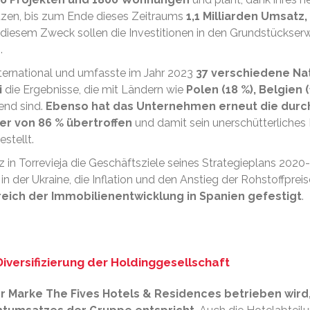
tzen, bis zum Ende dieses Zeitraums
1,1 Milliarden Umsatz
 diesem Zweck sollen die Investitionen in den Grundstückser
.
ternational und umfasste im Jahr 2023
37 verschiedene Nat
i
die Ergebnisse, die mit Ländern wie
Polen (18 %), Belgien 
end sind.
Ebenso hat das Unternehmen erneut die durch
rer von 86 % übertroffen
und damit sein unerschütterliche
stellt.
in Torrevieja die Geschäftsziele seines Strategieplans 2020-2
in der Ukraine, die Inflation und den Anstieg der Rohstoffprei
eich der Immobilienentwicklung in Spanien gefestigt
.
iversifizierung der Holdinggesellschaft
er Marke The Fives Hotels & Residences betrieben wird