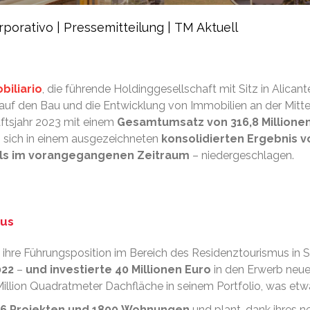
rporativo
|
Pressemitteilung
|
TM Aktuell
biliario
, die führende Holdinggesellschaft mit Sitz in Alican
auf den Bau und die Entwicklung von Immobilien an der Mittelm
ftsjahr 2023 mit einem
Gesamtumsatz von 316,8 Millionen
 sich in einem ausgezeichneten
konsolidierten Ergebnis v
 als im vorangegangenen Zeitraum
– niedergeschlagen.
mus
 ihre Führungsposition im Bereich des Residenztourismus in 
022
–
und investierte 40
Millionen
Euro
in den Erwerb neue
Million Quadratmeter Dachfläche in seinem Portfolio, was et
26 Projekten und 1800 Wohnungen
und plant, dank ihres 