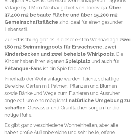
»Laguna Rosa« ist die erste Wohnanlage von Lagoons
Village by TM im Neubaugebiet von Torrevieja.
Über
37.400 m2 bebaute Fläche und über 15.200 m2
Gemeinschaftsfläche
sind ideal für einen gesunden
Lebensstil.
Zur Erfrischung gibt es in dieser ersten Wohnanlage
zwei
180 m2 Swimmingpools für Erwachsene, zwei
Kinderbecken und zwei beheizte Whirlpools
. Die
Kinder haben ihren eigenen
Spielplatz
und auch für
Pétanque-Fans
ist ein Spielfeld bereit.
Innerhalb der Wohnanlage wurden Teiche, schattige
Bereiche, Gärten mit Palmen, Pflanzen und Blumen
sowie Bänke und Wege zum Flanieren und Ausruhen
angelegt, um eine möglichst
natürliche Umgebung zu
schaffen
. Gewässer und Grünflächen sorgen für die
nötige Ruhe.
Es gibt ganz verschiedene Wohneinheiten, aber alle
haben große Außenbereiche und sehr helle, offene