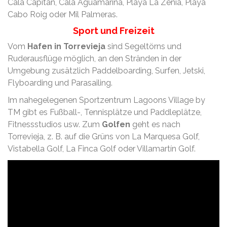
Cala Capitán, Cala Aguamarina, Playa La Zenia, Playa
Cabo Roig oder Mil Palmeras.
Sport und Freizeit
Vom
Hafen in Torrevieja
sind Segeltörns und
Ruderausflüge möglich, an den Stränden in der
Umgebung zusätzlich Paddelboarding, Surfen, Jetski,
Flyboarding und Parasailing.
Im nahegelegenen Sportzentrum Lagoons Village by
TM gibt es Fußball-, Tennisplätze und Paddleplätze,
Fitnessstudios usw. Zum
Golfen
geht es nach
Torrevieja, z. B. auf die Grüns von La Marquesa Golf,
Vistabella Golf, La Finca Golf oder Villamartín Golf.