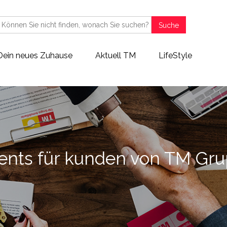
Suche
Dein neues Zuhause
Aktuell TM
LifeStyle
ents für kunden von TM Gru