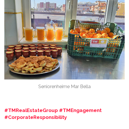
Seniorenheime Mar Bella
#TMRealEstateGroup #TMEngagement
#CorporateResponsibility