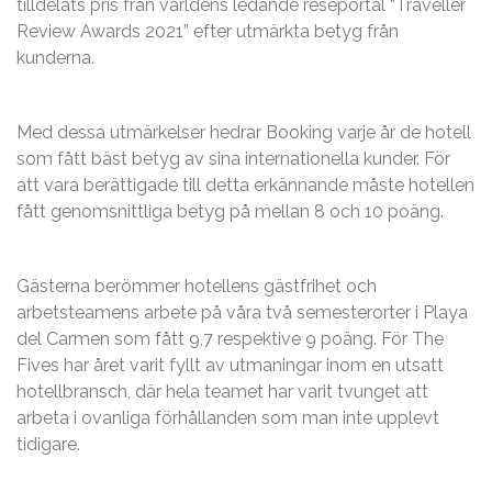
tilldelats pris från världens ledande reseportal “Traveller
Review Awards 2021” efter utmärkta betyg från
kunderna.
Med dessa utmärkelser hedrar Booking varje år de hotell
som fått bäst betyg av sina internationella kunder. För
att vara berättigade till detta erkännande måste hotellen
fått genomsnittliga betyg på mellan 8 och 10 poäng.
Gästerna berömmer hotellens gästfrihet och
arbetsteamens arbete på våra två semesterorter i Playa
del Carmen som fått 9,7 respektive 9 poäng. För The
Fives har året varit fyllt av utmaningar inom en utsatt
hotellbransch, där hela teamet har varit tvunget att
arbeta i ovanliga förhållanden som man inte upplevt
tidigare.