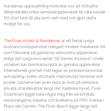
Kundernas uppskattning motiverar oss att fortsätta
tillhandahålla unika semesterupplevelser till våra kunder.
Ett stort tack till alla som varit med och gjort detta
möjligt för oss.
The Fives Hotels & Residences
är ett flertal lyxiga
kustnära boutiquehotell i elegant modern mexikansk stil
som fokuserar på gästernas sensoriska upplevelser
enligt det lyxiga konceptet “All Senses Inclusive”. Under
vistelsen kan besökarna njuta av genuina upplevelser,
internationell gormet-mat lagad av prisbelönta kockar,
avkoppling i sviter utrustade med privata terrasser och
pooler. Gästerna kan även njuta av livet på exklusiva,
privata strandklubbar längs det Karibiska havet. Fives
Downtown ligger bara några steg från de livfyllda
restaurangerna, barerna och butikerna på Fifth Avenue i
Playa del Carmen. The Fives Beach ligger längs det