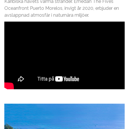
Karibiska havets varma stränder. Emedan The Fives
Oceanfront Puerto Morelos, invigt år 2020, erbjuder en
avslappnad atmosfär i naturnära miljöer.