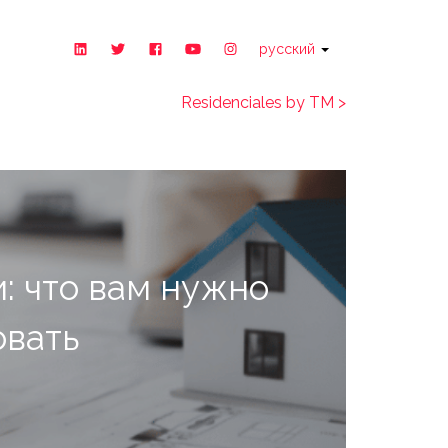
русский
Residenciales by TM >
: что вам нужно
овать