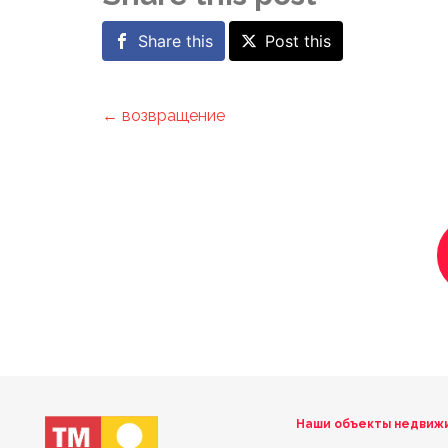
Share this
Post this
← возвращение
Наши объекты недвиж