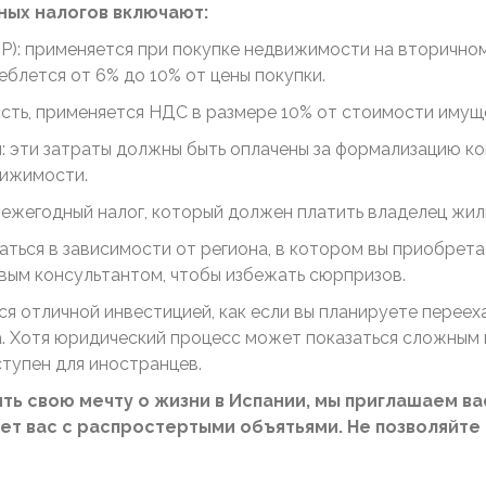
ых налогов включают:
TP): применяется при покупке недвижимости на вторично
блется от 6% до 10% от цены покупки.
сть, применяется НДС в размере 10% от стоимости имущ
: эти затраты должны быть оплачены за формализацию ко
вижимости.
о ежегодный налог, который должен платить владелец жил
аться в зависимости от региона, в котором вы приобрет
вым консультантом, чтобы избежать сюрпризов.
я отличной инвестицией, как если вы планируете перееха
а. Хотя юридический процесс может показаться сложным 
ступен для иностранцев.
ть свою мечту о жизни в Испании, мы приглашаем ва
т вас с распростертыми объятьями. Не позволяйте 