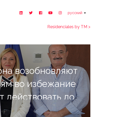
русский
Residenciales by TM >
пона возобновляют
ям во избежание
т действовать до