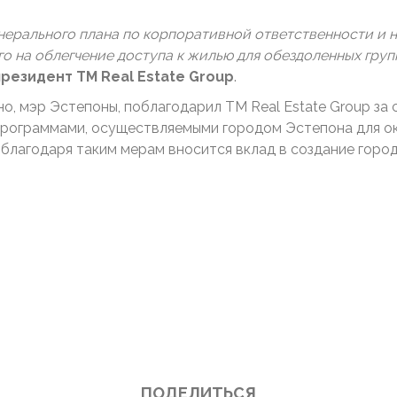
енерального плана по корпоративной ответственности и 
о на облегчение доступа к жилью для обездоленных групп
резидент TM Real Estate Group​
.
о, мэр Эстепоны, поблагодарил TM Real Estate Group за 
 программами, осуществляемыми городом Эстепона для о
о благодаря таким мерам вносится вклад в создание гор
ПОДЕЛИТЬСЯ