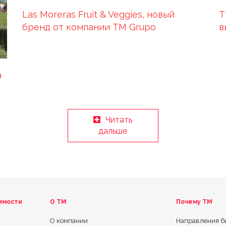
Las Moreras Fruit & Veggies, новый
T
бренд от компании TM Grupo
в
Inmobiliario для развития вашего
сельскохозяйственного бизнеса
а
Читать
дальше
имости
О ТМ
Почему TM
О компании
Направления б