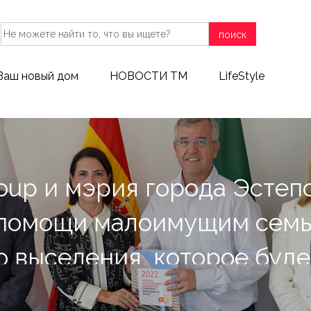
поиск
Ваш новый дом
НОВОСТИ ТМ
LifeStyle
roup и мэрия города Эсте
 помощи малоимущим семь
 выселения, которое буде
2025 года