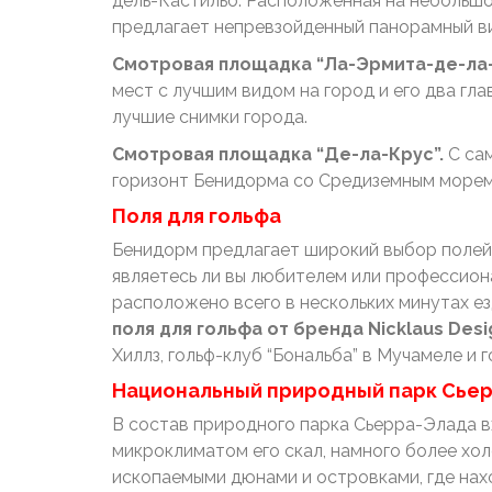
дель-Кастильо. Расположенная на небольшо
предлагает непревзойденный панорамный в
Смотровая площадка “Ла-Эрмита-де-ла
мест с лучшим видом на город и его два гл
лучшие снимки города.
Смотровая площадка “Де-ла-Крус”.
С са
горизонт Бенидорма со Средиземным морем н
Поля для гольфа
Бенидорм предлагает широкий выбор полей д
являетесь ли вы любителем или профессио
расположено всего в нескольких минутах езды 
поля для гольфа от бренда Nicklaus Desig
Хиллз, гольф-клуб “Бональба” в Мучамеле и г
Национальный природный парк Сье
В состав природного парка Сьерра-Элада вх
микроклиматом его скал, намного более хол
ископаемыми дюнами и островками, где нах