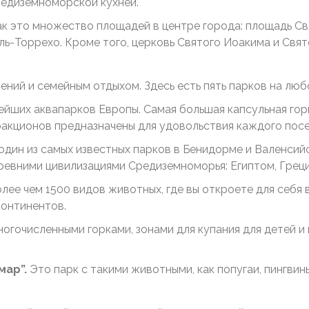
редиземноморской кухней.
так это множество площадей в центре города: площадь С
ь-Торрехо. Кроме того, церковь Святого Иоакима и Свят
ний и семейным отдыхом. Здесь есть пять парков на любо
ейших аквапарков Европы. Самая большая капсульная горк
ракционов предназначены для удовольствия каждого посе
один из самых известных парков в Бенидорме и Валенсий
евними цивилизациями Средиземноморья: Египтом, Греци
лее чем 1500 видов животных, где вы откроете для себя
континентов.
ногочисленными горками, зонами для купания для детей и
мар”.
Это парк с такими животными, как попугаи, пингвины