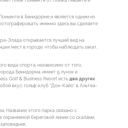
ляет пляж Поньенте от пляжа Леванте и
оньенте в Бенидорме и является одним из
 фотографировать, именно здесь вы сделаете
рра-Элада открывается лучший вид на
ших мест в городе, чтобы наблюдать закат.
го вида спорта, независимо от того,
города Бенидорма, имеет 9 лунок и
s Golf & Business Resort есть ​
два других
любой вкус: гольф-клуб “Дон-Кайо” в Альтеа-
. Название этого парка связано с
в охраняемой береговой линии со скалами,
заповедник.