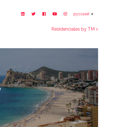
русский
Residenciales by TM >
е