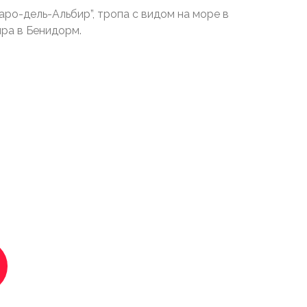
ро-дель-Альбир”, тропа с видом на море в
ра в Бенидорм.