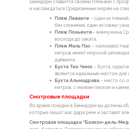
Бенидорм славится своими пляжами с прозр
и наслаждаться Средиземным морем на след
Пляж Леванте
– один из пляжей
без сомнения, один из самых узн
Пляж Поньенте
– жемчужина Ср
восхода до заката.
Пляж Маль Пас
– малоизвестный
метров имеет морской заповедни
дайвинга.
Бухта Тио Чимо
– бухта, скрыта
является идеальным местом для 
Бухта Альмадрава
– место со 
метров, с мелким песком и камн
Смотровые площадки
Во время поездки в Бенидорм вы должны обя
которые лишат вас дара речи и заставят вл
Смотровая площадка “Балкон-дель-Мед