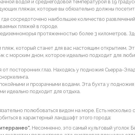
ачной водой и среднегодовой температурой в 19 градусов
ующих пляжах, которые вы обязательно должны посетит
, где сосредоточено наибольшее количество развлечений
аваемых пляжей в городе.
едиземноморья протяженностью более 3 километров. Зд
 пляж, который станет для вас настоящим открытием. Э
к с морским дном, которое идеально подходит для люби
я от посторонних глаз. Находясь у подножия Сьерра-Эла
сноркелинга.
спокойными и прозрачными водами. Эта бухта у подножи
ями идеально подходит для отдыха.
зательно полюбоваться видом на море. Есть несколько с
юбиться в характерный ландшафт этого города:
итерранео”.
Несомненно, это самый культовый уголок Б