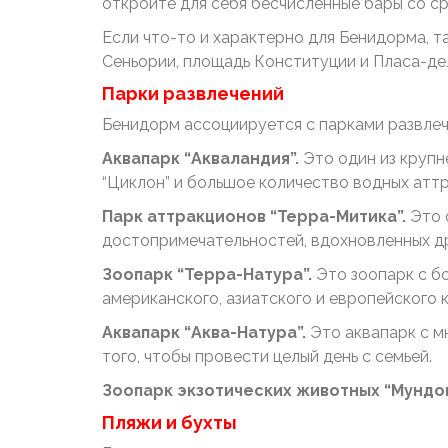
откройте для себя бесчисленные бары со с
Если что-то и характерно для Бенидорма, 
Сеньории, площадь Конституции и Пласа-дел
Парки развлечений
Бенидорм ассоциируется с парками развлече
Аквапарк “Акваландия”.
Это один из крупн
“Циклон” и большое количество водных атт
Парк аттракционов “Терра-Митика”.
Это 
достопримечательностей, вдохновленных др
Зоопарк “Терра-Натура”.
Это зоопарк с бо
американского, азиатского и европейского 
Аквапарк “Аква-Натура”.
Это аквапарк с м
того, чтобы провести целый день с семьей.
Зоопарк экзотических животных “Мундо
Пляжи и бухты