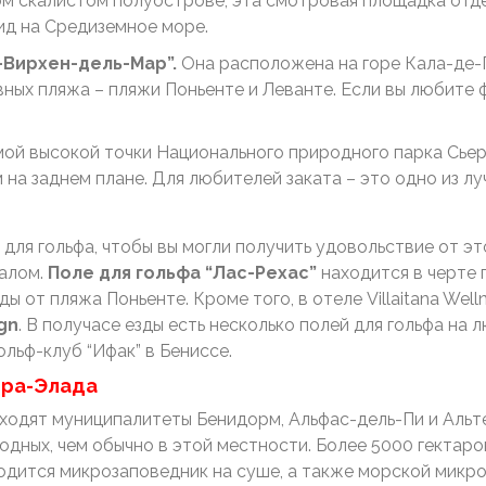
м скалистом полуострове, эта смотровая площадка отде
ид на Средиземное море.
-Вирхен-дель-Мар”.
Она расположена на горе Кала-де-П
авных пляжа – пляжи Поньенте и Леванте. Если вы любите
мой высокой точки Национального природного парка Сье
а заднем плане. Для любителей заката – это одно из луч
ля гольфа, чтобы вы могли получить удовольствие от это
налом.
Поле для гольфа “Лас-Рехас”
находится в черте 
от пляжа Поньенте. Кроме того, в отеле Villaitana Wellnes
n​
. В получасе езды есть несколько полей для гольфа на 
ольф-клуб “Ифак” в Бениссе.
рра-Элада
одят муниципалитеты Бенидорм, Альфас-дель-Пи и Альтеа
одных, чем обычно в этой местности. Более 5000 гектаро
одится микрозаповедник на суше, а также морской микро