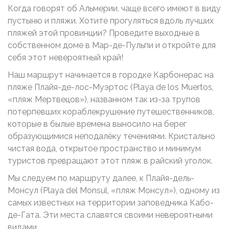
Когда говорят об Альмерии, чаще всего имеют в виду
пустыню и пляжи. Хотите прогуляться вдоль лучших
пляжей этой провинции? Проведите выходные в
собственном доме в Мар-де-Пульпи и откройте для
себя этот невероятный край!
Наш маршрут начинается в городке Карбонерас на
пляже Плайя-де-лос-Муэртос (Playa de los Muertos,
«пляж Мертвецов»), названном так из-за трупов
потерпевших кораблекрушение путешественников,
которые в былые времена выносило на берег
образующимися неподалёку течениями. Кристально
чистая вода, открытое пространство и минимум
туристов превращают этот пляж в райский уголок.
Мы следуем по маршруту далее, к Плайя-дель-
Монсул (Playa del Monsul, «пляж Монсул»), одному из
самых известных на территории заповедника Кабо-
де-Гата. Эти места славятся своими невероятными
видами.