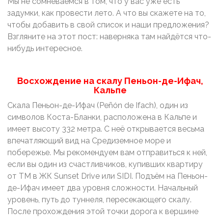
Мы не сомневаемся в том, что у вас уже есть
задумки, как провести лето. А что вы скажете на то,
чтобы добавить в свой список и наши предложения?
Взгляните на этот пост: наверняка там найдётся что-
нибудь интересное.
Восхождение на скалу Пеньон-де-Ифач,
Кальпе
Скала Пеньон-де-Ифач (Peñón de Ifach), один из
символов Коста-Бланки, расположена в Кальпе и
имеет высоту 332 метра. С неё открывается весьма
впечатляющий вид на Средиземное море и
побережье. Мы рекомендуем вам отправиться к ней,
если вы один из счастливчиков, купивших квартиру
от ТМ в ЖК Sunset Drive или SIDI. Подъём на Пеньон-
де-Ифач имеет два уровня сложности. Начальный
уровень, путь до туннеля, пересекающего скалу.
После прохождения этой точки дорога к вершине