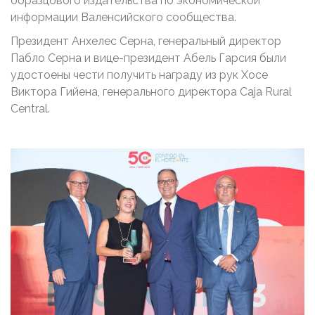
образцового издательства по экономической
информации Валенсийского сообщества.
Президент Анхелес Серна, генеральный директор
Пабло Серна и вице-президент Абель Гарсия были
удостоены чести получить награду из рук Хосе
Виктора Гийена, генерального директора Caja Rural
Central.