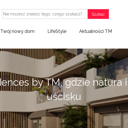
Szukać
Twój nowy dom
LifeStyle
Aktualności TM
dences by TM, gdzie natura 
uścisku