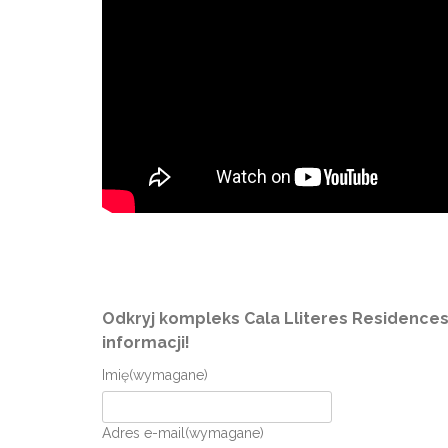
Odkryj kompleks Cala Lliteres Residences b
informacji!
Imię
(wymagane)
Adres e-mail
(wymagane)