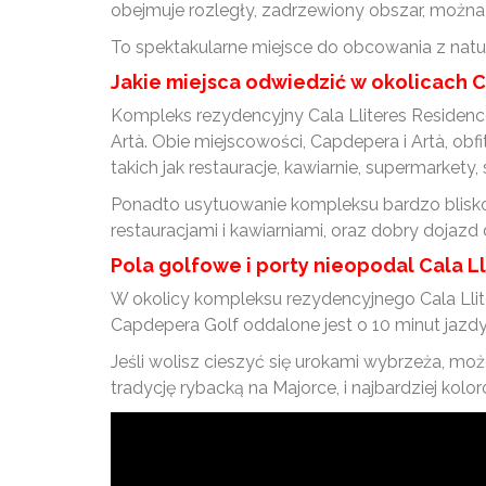
obejmuje rozległy, zadrzewiony obszar, można 
To spektakularne miejsce do obcowania z natur
Jakie miejsca odwiedzić w okolicach C
Kompleks rezydencyjny Cala Lliteres Residenc
Artà. Obie miejscowości, Capdepera i Artà, obfitu
takich jak restauracje, kawiarnie, supermarkety
Ponadto usytuowanie kompleksu bardzo blisko 
restauracjami i kawiarniami, oraz dobry dojaz
Pola golfowe i porty nieopodal Cala Ll
W okolicy kompleksu rezydencyjnego Cala Llite
Capdepera Golf oddalone jest o 10 minut jazd
Jeśli wolisz cieszyć się urokami wybrzeża, m
tradycję rybacką na Majorce, i najbardziej ko