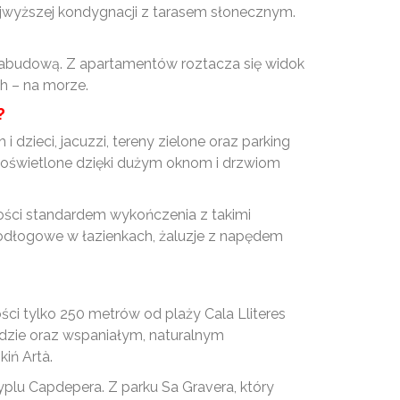
najwyższej kondygnacji z tarasem słonecznym.
zabudową. Z apartamentów roztacza się widok
h – na morze.
?
dzieci, jacuzzi, tereny zielone oraz parking
oświetlone dzięki dużym oknom i drzwiom
akości standardem wykończenia z takimi
 podłogowe w łazienkach, żaluzje z napędem
ci tylko 250 metrów od plaży Cala Lliteres
wodzie oraz wspaniałym, naturalnym
iń Artà.
yplu Capdepera. Z parku Sa Gravera, który