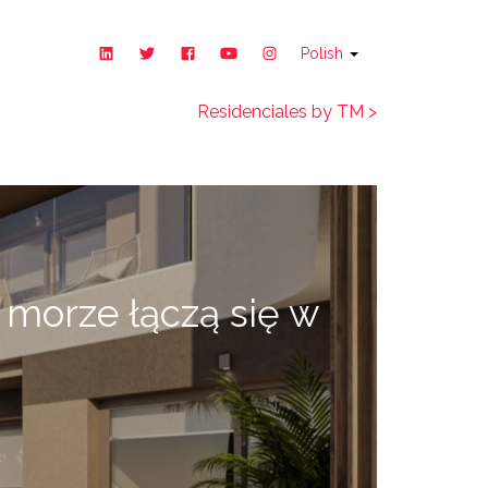
Polish
Residenciales by TM >
i morze łączą się w