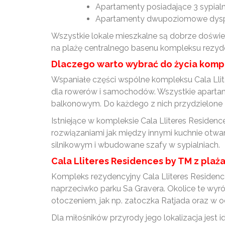
Apartamenty posiadające 3 sypialn
Apartamenty dwupoziomowe dysponu
Wszystkie lokale mieszkalne są dobrze doświ
na plażę centralnego basenu kompleksu rezyd
Dlaczego warto wybrać do życia kompl
Wspaniałe części wspólne kompleksu Cala Lliter
dla rowerów i samochodów. Wszystkie aparta
balkonowym. Do każdego z nich przydzielone z
Istniejące w kompleksie Cala Lliteres Residen
rozwiązaniami jak między innymi kuchnie otwa
silnikowym i wbudowane szafy w sypialniach.
Cala Lliteres Residences by TM z plaża
Kompleks rezydencyjny Cala Lliteres Residence
naprzeciwko parku Sa Gravera. Okolice te wyró
otoczeniem, jak np. zatoczka Ratjada oraz w od
Dla miłośników przyrody jego lokalizacja jest 