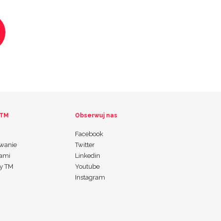
 TM
Obserwuj nas
Facebook
wanie
Twitter
nami
Linkedin
my TM
Youtube
Instagram