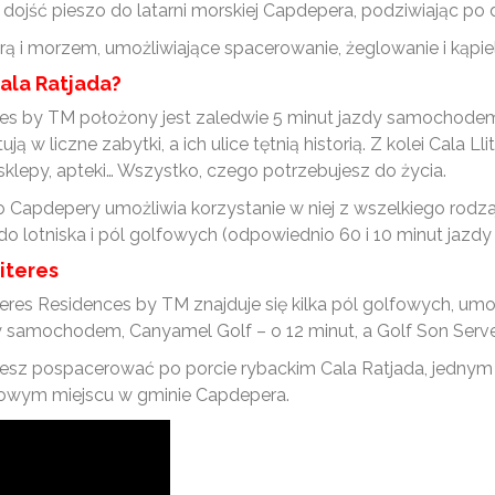
dojść pieszo do latarni morskiej Capdepera, podziwiając po 
ą i morzem, umożliwiające spacerowanie, żeglowanie i kąpiel
ala Ratjada?
es by TM położony jest zaledwie 5 minut jazdy samochodem 
ją w liczne zabytki, a ich ulice tętnią historią. Z kolei Cala Ll
, sklepy, apteki… Wszystko, czego potrzebujesz do życia.
Capdepery umożliwia korzystanie w niej z wszelkiego rodzaj
d do lotniska i pól golfowych (odpowiednio 60 i 10 minut jaz
iteres
res Residences by TM znajduje się kilka pól golfowych, umo
y samochodem, Canyamel Golf – o 12 minut, a Golf Son Serve
ożesz pospacerować po porcie rybackim Cala Ratjada, jednym
lorowym miejscu w gminie Capdepera.