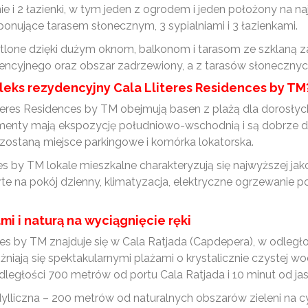
ie i 2 łazienki, w tym jeden z ogrodem i jeden położony na 
jące tarasem słonecznym, 3 sypialniami i 3 łazienkami.
etlone dzięki dużym oknom, balkonom i tarasom ze szklaną 
encyjnego oraz obszar zadrzewiony, a z tarasów słonecznyc
eks rezydencyjny Cala Lliteres Residences by TM
es Residences by TM obejmują basen z plażą dla dorosłych i 
menty mają ekspozycję południowo-wschodnią i są dobrze d
ostaną miejsce parkingowe i komórka lokatorska.
ces by TM lokale mieszkalne charakteryzują się najwyższej j
rte na pokój dzienny, klimatyzacja, elektryczne ogrzewanie
mi i naturą na wyciągnięcie ręki
s by TM znajduje się w Cala Ratjada (Capdepera), w odległoś
żniają się spektakularnymi plażami o krystalicznie czystej 
ległości 700 metrów od portu Cala Ratjada i 10 minut od jask
idylliczna – 200 metrów od naturalnych obszarów zieleni na c