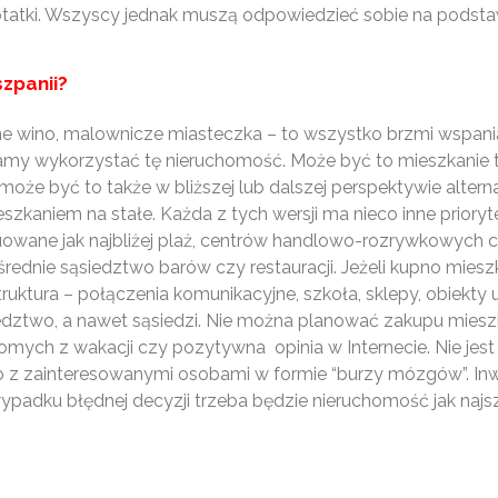
 notatki. Wszyscy jednak muszą odpowiedzieć sobie na podst
zpanii?
e wino, malownicze miasteczka – to wszystko brzmi wspania
my wykorzystać tę nieruchomość. Może być to mieszkanie ty
oże być to także w bliższej lub dalszej perspektywie altern
aniem na stałe. Każda z tych wersji ma nieco inne priorytet
owane jak najbliżej plaż, centrów handlowo-rozrywkowych
rednie sąsiedztwo barów czy restauracji. Jeżeli kupno mies
uktura – połączenia komunikacyjne, szkoła, sklepy, obiekty u
siedztwo, a nawet sąsiedzi. Nie można planować zakupu mi
mych z wakacji czy pozytywna opinia w Internecie. Nie jest t
c to z zainteresowanymi osobami w formie “burzy mózgów”. I
padku błędnej decyzji trzeba będzie nieruchomość jak najszy