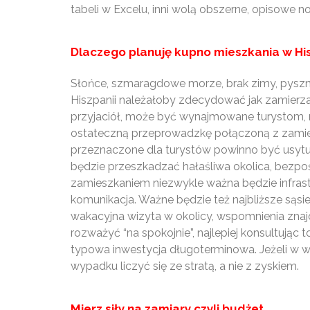
tabeli w Excelu, inni wolą obszerne, opisowe
Dlaczego planuję kupno mieszkania w His
Słońce, szmaragdowe morze, brak zimy, pyszn
Hiszpanii należałoby zdecydować jak zamierza
przyjaciół, może być wynajmowane turystom, m
ostateczną przeprowadzkę połączoną z zamieszk
przeznaczone dla turystów powinno być usytu
będzie przeszkadzać hałaśliwa okolica, bezpoś
zamieszkaniem niezwykle ważna będzie infrastr
komunikacja. Ważne będzie też najbliższe są
wakacyjna wizyta w okolicy, wspomnienia znajo
rozważyć “na spokojnie”, najlepiej konsultują
typowa inwestycja długoterminowa. Jeżeli w wy
wypadku liczyć się ze stratą, a nie z zyskiem.
Mierz siły na zamiary czyli budżet