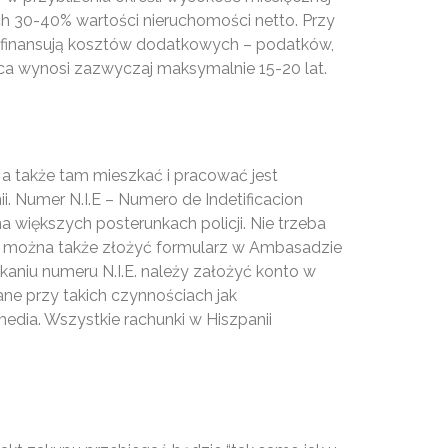
ch 30-40% wartości nieruchomości netto. Przy
e finansują kosztów dodatkowych – podatków,
mca wynosi zazwyczaj maksymalnie 15-20 lat.
 a także tam mieszkać i pracować jest
i. Numer N.I.E – Numero de Indetificacion
większych posterunkach policji. Nie trzeba
y, można także złożyć formularz w Ambasadzie
kaniu numeru N.I.E. należy założyć konto w
ne przy takich czynnościach jak
dia. Wszystkie rachunki w Hiszpanii