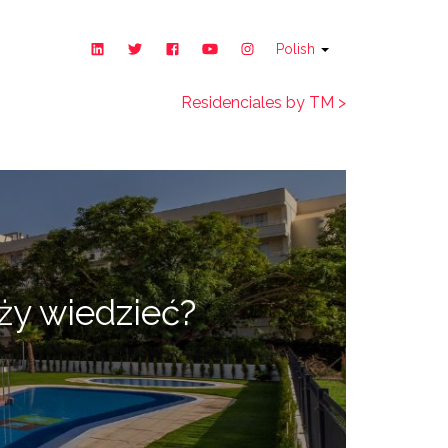
Polish
Residenciales by TM >
ży wiedzieć?