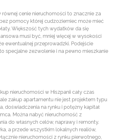
y równej cenie nieruchomości to znacznie za
nej bez pomocy której cudzoziemiec może mieć
płaty. Większość tych wydatków da się
inansowa musi być, mniej więcej w wysokości
kże ewentualnej przeprowadzki. Podejście
 to specjalne zezwolenie i na pewno mieszkanie
akup nieruchomości w Hiszpanii cały czas
ale zakup apartamentu nie jest projektem typu
, doświadczenia na rynku i potężny kapitał
iemca. Można nabyć nieruchomość z
nia do własnych celów, naprawy i remonty.
zyka, a przede wszystkim lokalnych realiów,
łącznie nieruchomości z rynku pierwotnego,