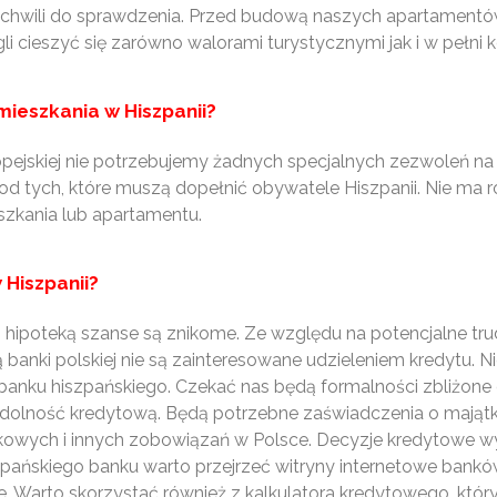
dej chwili do sprawdzenia. Przed budową naszych apartamen
gli cieszyć się zarówno walorami turystycznymi jak i w pełni ko
mieszkania w Hiszpanii?
opejskiej nie potrzebujemy żadnych specjalnych zezwoleń na
 od tych, które muszą dopełnić obywatele Hiszpanii. Nie ma 
eszkania lub apartamentu.
 Hiszpanii?
 hipoteką szanse są znikome. Ze względu na potencjalne tru
nki polskiej nie są zainteresowane udzieleniem kredytu. Nic 
anku hiszpańskiego. Czekać nas będą formalności zbliżone 
 zdolność kredytową. Będą potrzebne zaświadczenia o mają
tkowych i innych zobowiązań w Polsce. Decyzje kredytowe 
szpańskiego banku warto przejrzeć witryny internetowe banków
 Warto skorzystać również z kalkulatora kredytowego, który