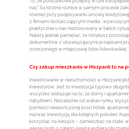
To, że podstawowe przepisy w Unii Europejskie
nas”. Są istotne różnice w samym procesie za
również przy podpisywaniu umowy kredytowej 
z firmami dostarczającymi media , wywożącymi
praktycznie u nas niestosowany w takich sytua
Należy jednak pamiętać, że notariusz pozost
dokumentów z obowiązującymi przepisami praw
zrzeszonego w miejscowej Izbie Adwokackiej.
Czy zakup mieszkania w Hiszpanii to na 
Inwestowanie w nieruchomości w Hiszpanii je
inwestorów. Jest to inwestycja typowo długot
wszystko wskazuje na to, że domy i apartament
nabytkiem. Niezależnie od wahań rynku, kryz
pomieści nieskończonej ilości hoteli, apartame
nazwać inwestycją dla kolejnych pokoleń. Kup
korzystać na bieżąco – zamieszkać na stałe, 
więcej osób z całego świata wybiera Hiszpanię