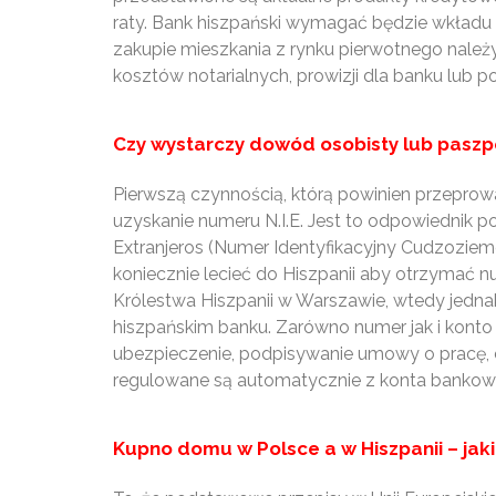
raty. Bank hiszpański wymagać będzie wkładu 
zakupie mieszkania z rynku pierwotnego należ
kosztów notarialnych, prowizji dla banku lub
Czy wystarczy dowód osobisty lub paszpo
Pierwszą czynnością, którą powinien przeprow
uzyskanie numeru N.I.E. Jest to odpowiednik po
Extranjeros (Numer Identyfikacyjny Cudzoziem
koniecznie lecieć do Hiszpanii aby otrzymać 
Królestwa Hiszpanii w Warszawie, wtedy jednak
hiszpańskim banku. Zarówno numer jak i konto
ubezpieczenie, podpisywanie umowy o pracę, c
regulowane są automatycznie z konta bankowe
Kupno domu w Polsce a w Hiszpanii – jaki