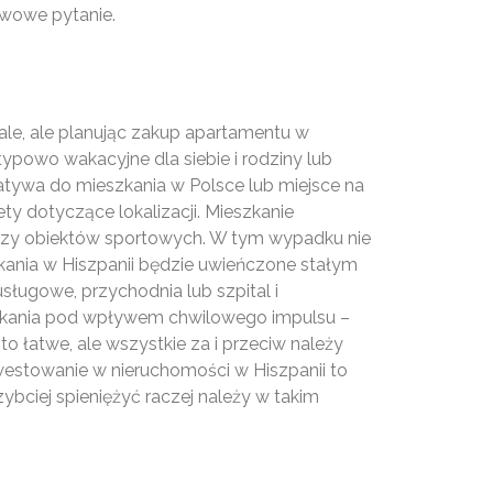
awowe pytanie.
le, ale planując zakup apartamentu w
powo wakacyjne dla siebie i rodziny lub
atywa do mieszkania w Polsce lub miejsce na
y dotyczące lokalizacji. Mieszkanie
 czy obiektów sportowych. W tym wypadku nie
zkania w Hiszpanii będzie uwieńczone stałym
sługowe, przychodnia lub szpital i
eszkania pod wpływem chwilowego impulsu –
o łatwe, ale wszystkie za i przeciw należy
nwestowanie w nieruchomości w Hiszpanii to
bciej spieniężyć raczej należy w takim