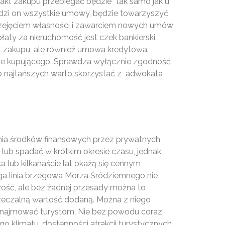
 akt zakupu przebiegać będzie “tak samo jak u
awdzi on wszystkie umowy, będzie towarzyszyć
przejęciem własności i zawarciem nowych umów
aty za nieruchomość jest czek bankierski,
kt zakupu, ale również umowa kredytowa.
uje kupującego. Sprawdza wyłącznie zgodność
do najtańszych warto skorzystać z adwokata
ania środków finansowych przez prywatnych
lub spadać w krótkim okresie czasu, jednak
 lub kilkanaście lat okażą się cennym
ga linia brzegowa Morza Śródziemnego nie
szłość, ale bez żadnej przesady można to
rzeczalną wartość dodaną. Można z niego
 wynajmować turystom. Nie bez powodu coraz
go klimatu, dostępności atrakcji turystycznych