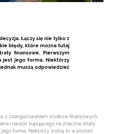
cyzja. Łączy się nie tylko z
e błędy, które można tutaj
raty finansowe. Pierwszym
jest jego forma. Niektórzy
cy jednak muszą odpowiedzieć
ylko z zaangażowaniem środków finansowych,
lne i narazić kupującego na znaczne straty
ego forma. Niektórzy zrobią to w postaci