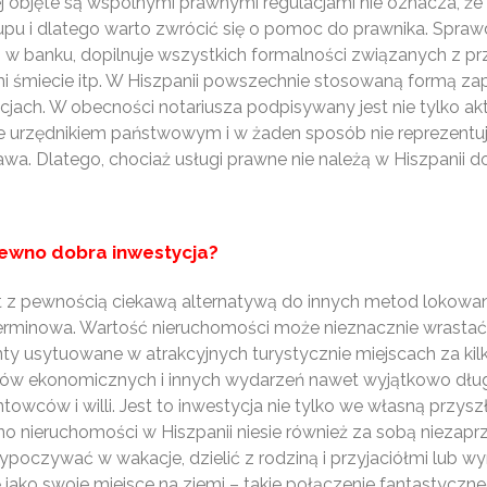
j objęte są wspólnymi prawnymi regulacjami nie oznacza, że
kupu i dlatego warto zwrócić się o pomoc do prawnika. Spr
w banku, dopilnuje wszystkich formalności związanych z 
 śmiecie itp. W Hiszpanii powszechnie stosowaną formą zapł
cjach. W obecności notariusza podpisywany jest nie tylko a
aje urzędnikiem państwowym i w żaden sposób nie reprezent
a. Dlatego, chociaż usługi prawne nie należą w Hiszpanii 
pewno dobra inwestycja?
st z pewnością ciekawą alternatywą do innych metod lokow
erminowa. Wartość nieruchomości może nieznacznie wrastać 
y usytuowane w atrakcyjnych turystycznie miejscach za kilka
ysów ekonomicznych i innych wydarzeń nawet wyjątkowo dłu
ntowców i willi. Jest to inwestycja nie tylko we własną przy
no nieruchomości w Hiszpanii niesie również za sobą niezap
wypoczywać w wakacje, dzielić z rodziną i przyjaciółmi lub
 jako swoje miejsce na ziemi – takie połączenie fantastyczne