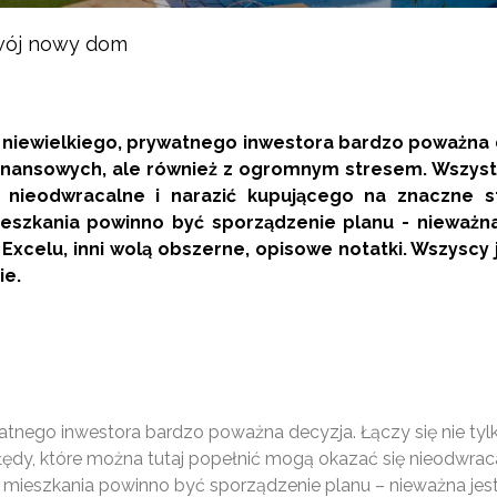
ój nowy dom
niewielkiego, prywatnego inwestora bardzo poważna de
nansowych, ale również z ogromnym stresem. Wszystki
 nieodwracalne i narazić kupującego na znaczne st
szkania powinno być sporządzenie planu - nieważna 
w Excelu, inni wolą obszerne, opisowe notatki. Wszys
ie.
watnego inwestora bardzo poważna decyzja. Łączy się nie t
ędy, które można tutaj popełnić mogą okazać się nieodwraca
ieszkania powinno być sporządzenie planu – nieważna jest j