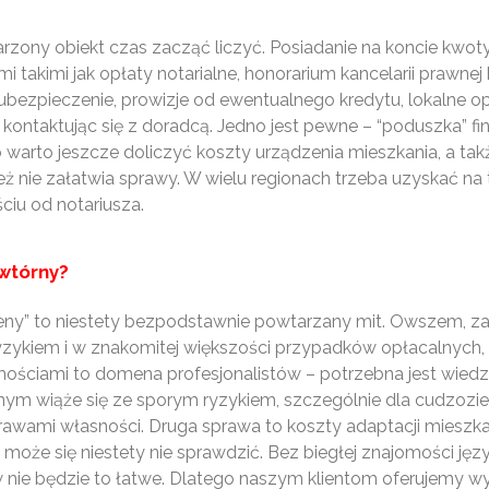
rzony obiekt czas zacząć liczyć. Posiadanie na koncie kwot
i takimi jak opłaty notarialne, honorarium kancelarii praw
ubezpieczenie, prowizje od ewentualnego kredytu, lokalne o
kontaktując się z doradcą. Jedno jest pewne – “poduszka” f
 warto jeszcze doliczyć koszty urządzenia mieszkania, a ta
też nie załatwia sprawy. W wielu regionach trzeba uzyskać na
ciu od notariusza.
 wtórny?
e ceny” to niestety bezpodstawnie powtarzany mit. Owszem, z
yzykiem i w znakomitej większości przypadków opłacalnych, 
mościami to domena profesjonalistów – potrzebna jest wiedza
nym wiąże się ze sporym ryzykiem, szczególnie dla cudzoz
rawami własności. Druga sprawa to koszty adaptacji mieszka
s” może się niestety nie sprawdzić. Bez biegłej znajomości ję
nie będzie to łatwe. Dlatego naszym klientom oferujemy wy