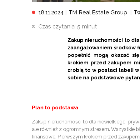
18.11.2024 |
TM Real Estate Group
|
Tw
Czas czytania:
5
minut
Zakup nieruchomości to dla 
zaangażowaniem środków fi
popełnić mogą okazać się
krokiem przed zakupem mie
zrobią to w postaci tabeli 
sobie na podstawowe pytan
Plan to podstawa
Zakup nieruchomości to dla niewielkiego, pry
ale również z ogromnym stresem. Wszystkie bł
finansowe. Pierwszym krokiem przed zakupem m