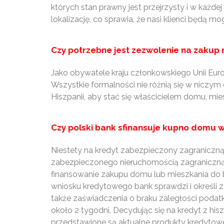
których stan prawny jest przejrzysty i w każ
lokalizację, co sprawia, że nasi klienci będą mo
Czy potrzebne jest zezwolenie na zakup 
Jako obywatele kraju członkowskiego Unii Eur
Wszystkie formalności nie różnią się w niczym
Hiszpanii, aby stać się właścicielem domu, mi
Czy polski bank sfinansuje kupno domu w
Niestety na kredyt zabezpieczony zagraniczną
zabezpieczonego nieruchomością zagraniczną ba
finansowanie zakupu domu lub mieszkania do b
wniosku kredytowego bank sprawdzi i określi
także zaświadczenia o braku zaległości poda
około 2 tygodni. Decydując się na kredyt z hi
przedstawione są aktualne produkty kredytowe.