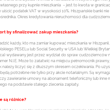
własnego przy kupnie mieszkania – jest to kwota w granica
y uiścić podatek VAT w wysokości 10%. Hiszpańskie banki ni
 pośrednika. Okres kredytowania nieruchomości dla cudzozie
rt by sfinalizować zakup mieszkania?
adzić każdy, kto ma zamiar kupować mieszkania w Hiszpanii,
lskiego PESELu lub Social Security w USA lub Wielkiej Brytani
ca) wydawany jest przez wydział do spraw cudzoziemców na 
numer N.I.E. Może to załatwić na miejscu pełnomocnik prawn
 należy liczyć się z dłuższym okresem oczekiwania. Po uzys
 będą potrzebne nie tylko przy akcie notarialnym. Są wymaga
zy zawieranie umowy na abonament telefoniczny lub inne me
go na podstawie stałego zlecenia zapłaty.
e są różnice?