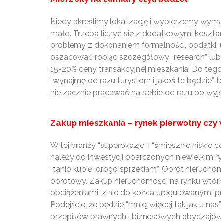
Kiedy określimy lokalizację i wybierzemy wyma
mało. Trzeba liczyć się z dodatkowymi kosztam
problemy z dokonaniem formalności, podatki, 
oszacować robiąc szczegółowy “research” lub 
15-20% ceny transakcyjnej mieszkania. Do tego
“wynajmę od razu turystom i jakoś to będzie” 
nie zacznie pracować na siebie od razu po wyjś
Zakup mieszkania – rynek pierwotny czy
W tej branży “superokazje” i “śmiesznie niski
należy do inwestycji obarczonych niewielkim r
“tanio kupię, drogo sprzedam”. Obrót nierucho
obrotowy. Zakup nieruchomości na rynku wtór
obciążeniami, z nie do końca uregulowanymi p
Podejście, że będzie “mniej więcej tak jak u na
przepisów prawnych i biznesowych obyczajów 