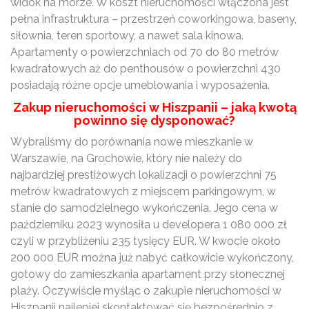
widok na morze. W koszt nieruchomości włączona jest
pełna infrastruktura – przestrzeń coworkingowa, baseny,
siłownia, teren sportowy, a nawet sala kinowa.
Apartamenty o powierzchniach od 70 do 80 metrów
kwadratowych aż do penthousów o powierzchni 430
posiadają różne opcje umeblowania i wyposażenia.
Zakup nieruchomości w Hiszpanii – jaką kwotą
powinno się dysponować?
Wybraliśmy do porównania nowe mieszkanie w
Warszawie, na Grochowie, który nie należy do
najbardziej prestiżowych lokalizacji o powierzchni 75
metrów kwadratowych z miejscem parkingowym, w
stanie do samodzielnego wykończenia. Jego cena w
październiku 2023 wynosiła u developera 1 080 000 zł
czyli w przybliżeniu 235 tysięcy EUR. W kwocie około
200 000 EUR można już nabyć całkowicie wykończony,
gotowy do zamieszkania apartament przy słonecznej
plaży. Oczywiście myśląc o zakupie nieruchomości w
Hiszpanii najlepiej skontaktować się bezpośrednio z