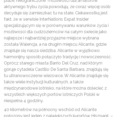
plaże, nieograniczone możliwości dla amatorów
aktywnego trybu życia powodują, że coraz więcej osób
decyduje się zamieszkać tu na stałe. Ciekawostką jest
fakt, że w serwisie InterNations Expat Insider
specjalizującym się w porównywaniu warunków życia i
możliwości dla cudzoziemców na całym świecie jako
najlepsze i najbardziej przyjazne miejsce wybrana
została Walencja, a na drugim miejscu Alicante, gdzie
znajduje się nasza siedziba. Alicante w wyjątkowo
harmonijny sposób połączyło tradycję i nowoczesność.
Oprócz starego miasta Barrio Del Cruz, nad którym
góruje cytadela Castillo De Santa Barbara, znajdują się
tu ultranowoczesne wieżowce. W Alicante znajduje się
także wiele instytucji kulturalnych, a także
międzynarodowe lotnisko, na które można dolecieć z
wszystkich większych portów lotniczych Polski w
niespełna 4 godziny.
40 kilometrów na północny wschód od Alicante
położony jest jeden z największych kurortów Hiszpanii –