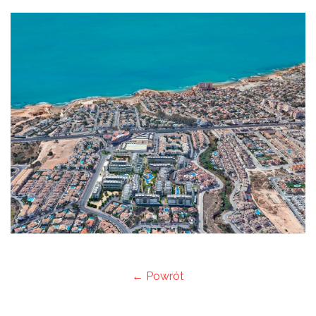
← Powrót