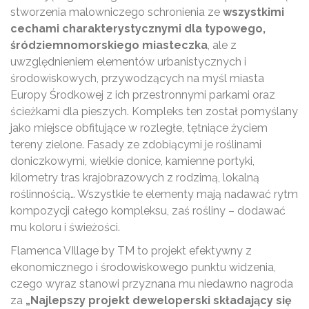
stworzenia malowniczego schronienia ze
wszystkimi
cechami charakterystycznymi dla typowego,
śródziemnomorskiego miasteczka
, ale z
uwzględnieniem elementów urbanistycznych i
środowiskowych, przywodzących na myśl miasta
Europy Środkowej z ich przestronnymi parkami oraz
ścieżkami dla pieszych. Kompleks ten został pomyślany
jako miejsce obfitujące w rozległe, tętniące życiem
tereny zielone. Fasady ze zdobiącymi je roślinami
doniczkowymi, wielkie donice, kamienne portyki,
kilometry tras krajobrazowych z rodzimą, lokalną
roślinnością… Wszystkie te elementy mają nadawać rytm
kompozycji całego kompleksu, zaś rośliny – dodawać
mu koloru i świeżości.
Flamenca VIllage by TM to projekt efektywny z
ekonomicznego i środowiskowego punktu widzenia,
czego wyraz stanowi przyznana mu niedawno nagroda
za
„Najlepszy projekt deweloperski składający się