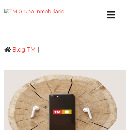
Blog TM
|