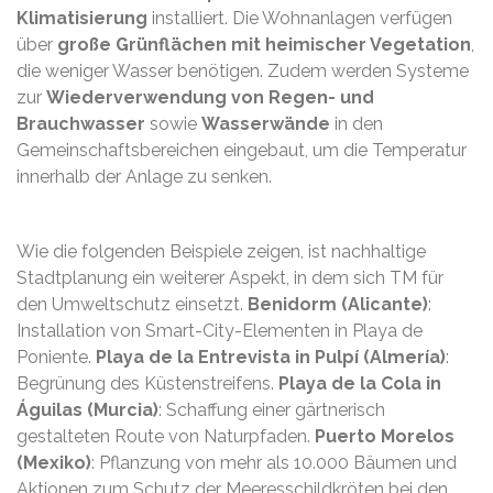
Klimatisierung
installiert. Die Wohnanlagen verfügen
über
große Grünflächen mit heimischer Vegetation
,
die weniger Wasser benötigen. Zudem werden Systeme
zur
Wiederverwendung von Regen- und
Brauchwasser
sowie
Wasserwände
in den
Gemeinschaftsbereichen eingebaut, um die Temperatur
innerhalb der Anlage zu senken.
Wie die folgenden Beispiele zeigen, ist nachhaltige
Stadtplanung ein weiterer Aspekt, in dem sich TM für
den Umweltschutz einsetzt.
Benidorm (Alicante)
:
Installation von Smart-City-Elementen in Playa de
Poniente.
Playa de la Entrevista in Pulpí (Almería)
:
Begrünung des Küstenstreifens.
Playa de la Cola in
Águilas (Murcia)
: Schaffung einer gärtnerisch
gestalteten Route von Naturpfaden.
Puerto Morelos
(Mexiko)
: Pflanzung von mehr als 10.000 Bäumen und
Aktionen zum Schutz der Meeresschildkröten bei den