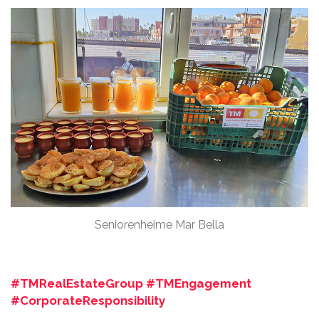
Seniorenheime Mar Bella
#TMRealEstateGroup #TMEngagement
#CorporateResponsibility