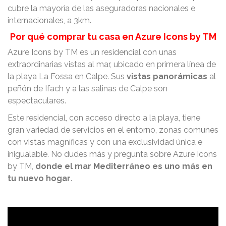
cubre la mayoría de las aseguradoras nacionales e
internacionales, a 3km.
Por qué comprar tu casa en Azure Icons by TM
Azure Icons by TM es un residencial con unas
extraordinarias vistas al mar, ubicado en primera línea de
la playa La Fossa en Calpe. Sus
vistas panorámicas
al
peñón de Ifach y a las salinas de Calpe son
espectaculares.
Este residencial, con acceso directo a la playa, tiene
gran variedad de servicios en el entorno, zonas comunes
con vistas magníficas y con una exclusividad única e
inigualable. No dudes más y pregunta sobre Azure Icons
by TM,
donde el mar Mediterráneo es uno más en
tu nuevo hogar
.