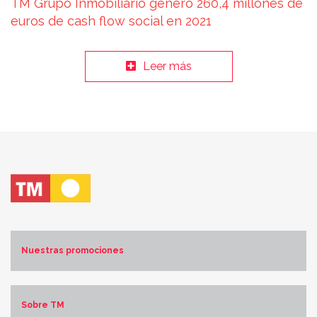
TM Grupo Inmobiliario generó 260,4 millones de
euros de cash flow social en 2021
Leer más
Nuestras promociones
Costa Blanca Norte
Costa Blanca Sur
Sobre TM
Costa de Almería