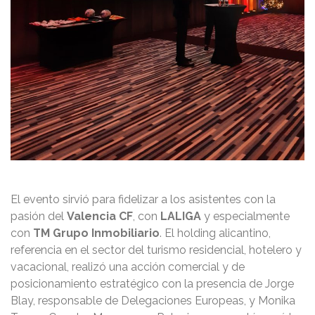
El evento sirvió para fidelizar a los asistentes con la
pasión del
Valencia CF
, con
LALIGA
y especialmente
con
TM Grupo Inmobiliario
. El holding alicantino,
referencia en el sector del turismo residencial, hotelero y
vacacional, realizó una acción comercial y de
posicionamiento estratégico con la presencia de Jorge
Blay, responsable de Delegaciones Europeas, y Monika