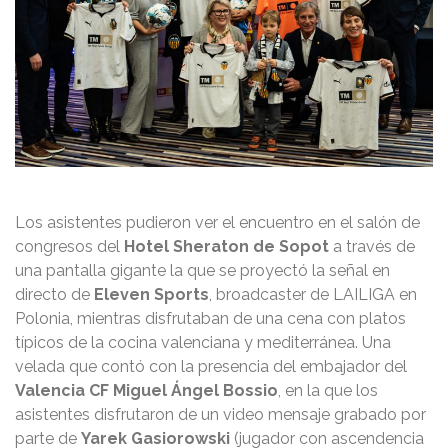
Los asistentes pudieron ver el encuentro en el salón de
congresos del
Hotel Sheraton de Sopot
a través de
una pantalla gigante la que se proyectó la señal en
directo de
Eleven Sports
, broadcaster de LAILIGA en
Polonia, mientras disfrutaban de una cena con platos
típicos de la cocina valenciana y mediterránea. Una
velada que contó con la presencia del embajador del
Valencia CF Miguel Ángel Bossio
, en la que los
asistentes disfrutaron de un video mensaje grabado por
parte de
Yarek Gasiorowski
(jugador con ascendencia