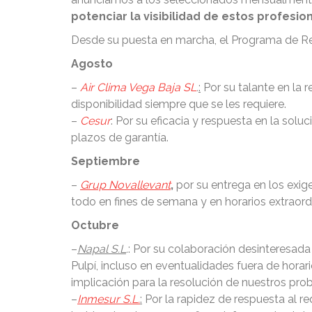
potenciar la visibilidad de estos profesio
Desde su puesta en marcha, el Programa de Re
Agosto
–
Air Clima Vega Baja SL
.
:
Por su talante en la 
disponibilidad siempre que se les requiere.
–
Cesur
: Por su eficacia y respuesta en la sol
plazos de garantía.
Septiembre
–
Grup Novallevant
,
por su entrega en los exig
todo en fines de semana y en horarios extraordi
Octubre
–
Napal S.L
.
: Por su colaboración desinteresada
Pulpí, incluso en eventualidades fuera de hora
implicación para la resolución de nuestros pro
–
Inmesur S.L.
:
Por la rapidez de respuesta al r