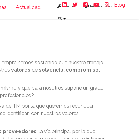
Blog
Clientes
Profesionales
nas
Actualidad
: impulsando los
ES
M siempre hemos sostenido que nuestro trabajo
stros
valores
de
solvencia, compromiso,
 mismo y que para nosotros supone un grado
 profesionales?
ativa de TM por la que queremos reconocer
e identifican con nuestros valores
os proveedores
, la vía principal por la que
 de las empresas merecedoras de la distinción: