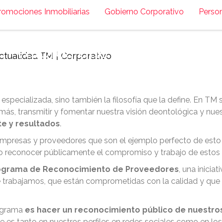
romociones Inmobiliarias
Gobierno Corporativo
Perso
onocimiento de Proveedores
valores que nos definen
ctualidad TM
|
Corporativo
especializada, sino también la filosofía que la define. En T
emás, transmitir y fomentar nuestra visión deontológica y nue
nte y resultados
.
presas y proveedores que son el ejemplo perfecto de esto
no reconocer públicamente el compromiso y trabajo de estos
ograma de Reconocimiento de Proveedores
, una inici
trabajamos, que están comprometidas con la calidad y que s
ograma
es hacer un reconocimiento público de nuestr
s tanto en nuestros perfiles en redes sociales como en los