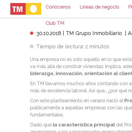
Conócenos
Líneas de negocio
P
Programa de Rec
Club TM
30.10.2018 |
TM Grupo Inmobiliario
|
A
Tiempo de lectura:
2
minutos
Una empresa no es sólo aquello en lo que está 
va más allá de construir viviendas: implica, ad
liderazgo, innovación, orientación al clie
En TM llevamos muchos años contando con em
más de excelencia laboral. Así que… ¿por qué 
Con este planteamiento en verano nació el
Pr
públicamente a aquellas empresas con las que 
fundamentales.
Dado que
la característica principal
del Pr
anunciamos a los seleccionados mensualmente e