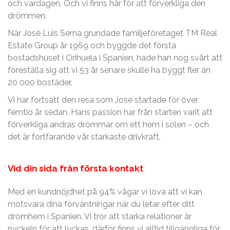
och vardagen. Och vi finns här för att förverkliga den
drömmen.
När José Luis Serna grundade familjeföretaget TM Real
Estate Group år 1969 och byggde det första
bostadshuset i Orihuela i Spanien, hade han nog svårt att
föreställa sig att vi 53 år senare skulle ha byggt fler än
20 000 bostäder.
Vi har fortsatt den resa som José startade för över
femtio år sedan. Hans passion har från starten varit att
förverkliga andras drömmar om ett hem i solen – och
det är fortfarande vår starkaste drivkraft.
Vid din sida från första kontakt
Med en kundnöjdhet på 94% vågar vi lova att vi kan
motsvara dina förväntningar när du letar efter ditt
drömhem i Spanien. Vi tror att starka relationer är
nyckeln för att lyckas, därför finns vi alltid tillgängliga för