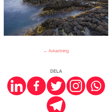
← Avkastning
DELA