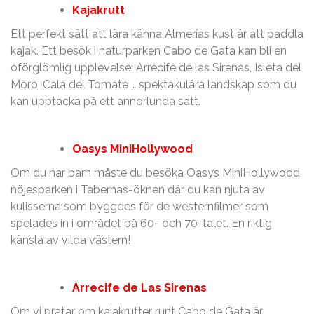
Kajakrutt
Ett perfekt sätt att lära känna Almerías kust är att paddla
kajak. Ett besök i naturparken Cabo de Gata kan bli en
oförglömlig upplevelse: Arrecife de las Sirenas, Isleta del
Moro, Cala del Tomate … spektakulära landskap som du
kan upptäcka på ett annorlunda sätt.
Oasys MiniHollywood
Om du har barn måste du besöka Oasys MiniHollywood,
nöjesparken i Tabernas-öknen där du kan njuta av
kulisserna som byggdes för de westernfilmer som
spelades in i området på 60- och 70-talet. En riktig
känsla av vilda västern!
Arrecife de Las Sirenas
Om vi pratar om kajakrutter runt Cabo de Gata är