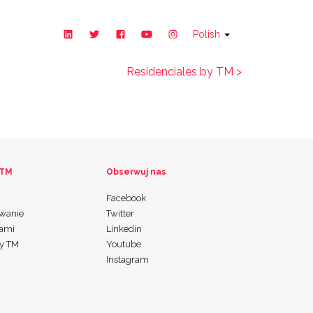
Polish
Residenciales by TM >
 TM
Obserwuj nas
Facebook
wanie
Twitter
nami
Linkedin
my TM
Youtube
Instagram