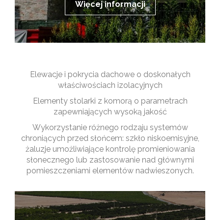
Więcej informacji
Elewacje i pokrycia dachowe o doskonałych
właściwościach izolacyjnych
Elementy stolarki z komorą o parametrach
zapewniających wysoką jakość
Wykorzystanie różnego rodzaju systemów
chroniących przed słońcem: szkło niskoemisyjne,
żaluzje umożliwiające kontrolę promieniowania
słonecznego lub zastosowanie nad głównymi
pomieszczeniami elementów nadwieszonych.