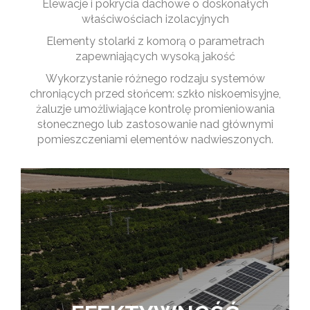
Elewacje i pokrycia dachowe o doskonałych
właściwościach izolacyjnych
Elementy stolarki z komorą o parametrach
zapewniających wysoką jakość
Wykorzystanie różnego rodzaju systemów
chroniących przed słońcem: szkło niskoemisyjne,
żaluzje umożliwiające kontrolę promieniowania
słonecznego lub zastosowanie nad głównymi
pomieszczeniami elementów nadwieszonych.