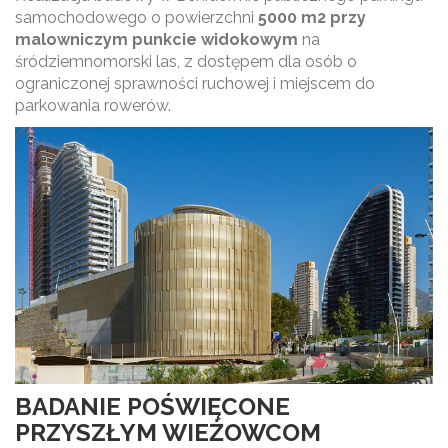
samochodowego o powierzchni
5000 m2 przy
malowniczym punkcie widokowym
na
śródziemnomorski las, z dostępem dla osób o
ograniczonej sprawności ruchowej i miejscem do
parkowania rowerów.
BADANIE POŚWIĘCONE
PRZYSZŁYM WIEŻOWCOM