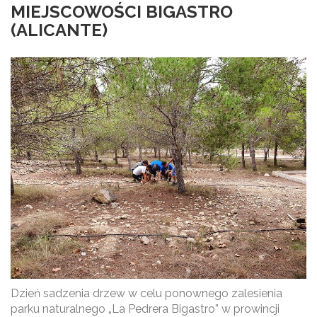
MIEJSCOWOŚCI BIGASTRO
(ALICANTE)
Dzień sadzenia drzew w celu ponownego zalesienia
parku naturalnego „La Pedrera Bigastro” w prowincji