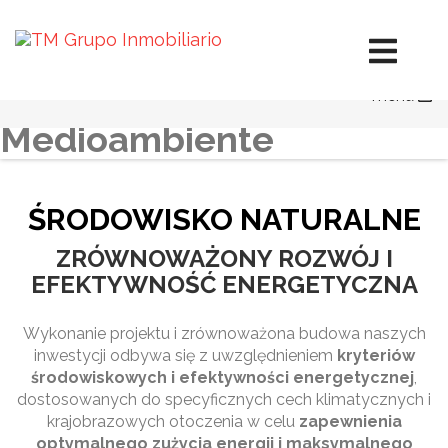
Główny plan odpowiedzialności korporacyjnej
Raport dotyczący odpowiedzialności korporacyjnej
Etyka i ład korporacyjny
Działalność prospołeczna
menu
Środowisko naturalne
Medioambiente
ŚRODOWISKO NATURALNE
ZRÓWNOWAŻONY ROZWÓJ I
EFEKTYWNOŚĆ ENERGETYCZNA
Wykonanie projektu i zrównoważona budowa naszych
inwestycji odbywa się z uwzględnieniem
kryteriów
środowiskowych i efektywności energetycznej
,
dostosowanych do specyficznych cech klimatycznych i
krajobrazowych otoczenia w celu
zapewnienia
optymalnego zużycia energii i maksymalnego