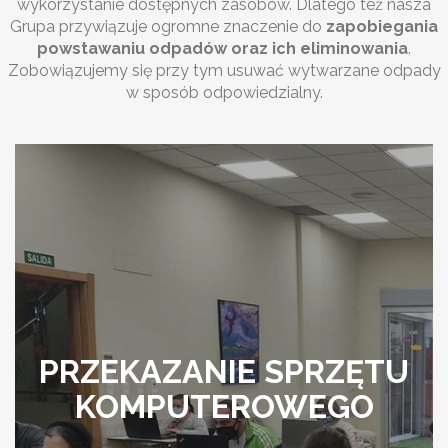
wykorzystanie dostępnych zasobów. Dlatego też nasza
Grupa przywiązuje ogromne znaczenie do
zapobiegania
powstawaniu odpadów oraz ich eliminowania
.
Zobowiązujemy się przy tym usuwać wytwarzane odpady
w sposób odpowiedzialny.
PRZEKAZANIE SPRZĘTU
KOMPUTEROWEGO