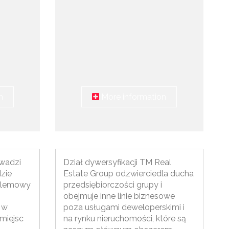
n
More information
owadzi
Dział dywersyfikacji TM Real
zie
Estate Group odzwierciedla ducha
oblemowy
przedsiębiorczości grupy i
obejmuje inne linie biznesowe
 w
poza usługami deweloperskimi i
miejsc
na rynku nieruchomości, które są