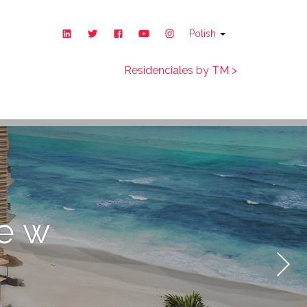
Polish
Meksyku
Dywersyfikacja
Residenciales by TM >
e w