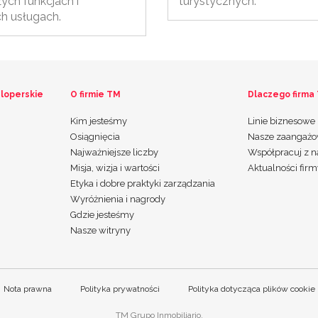
ych funkcjach i
turystycznych.
ch usługach.
loperskie
O firmie TM
Dlaczego firma
Kim jesteśmy
Linie biznesowe
Osiągnięcia
Nasze zaangażo
Najważniejsze liczby
Współpracuj z 
Misja, wizja i wartości
Aktualności fir
Etyka i dobre praktyki zarządzania
Wyróżnienia i nagrody
Gdzie jesteśmy
Nasze witryny
Nota prawna
Polityka prywatności
Polityka dotycząca plików cookie
TM Grupo Inmobiliario.