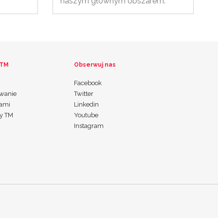
naszym głównym obszarem.
 TM
Obserwuj nas
Facebook
wanie
Twitter
nami
Linkedin
my TM
Youtube
Instagram