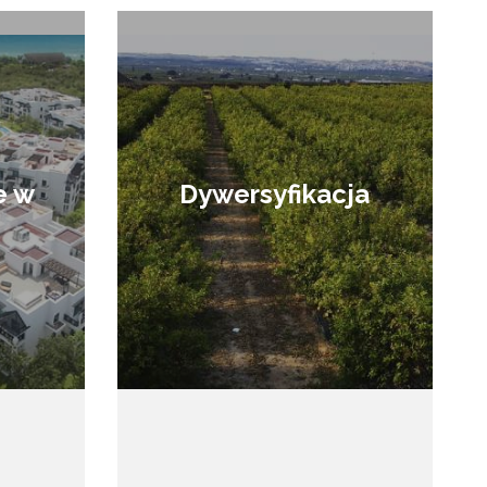
e w
Dywersyfikacja