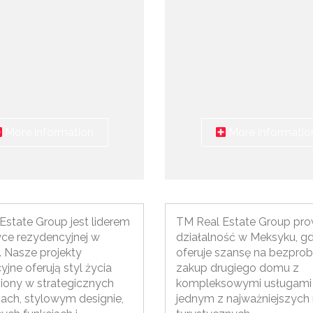
More information
More informatio
Estate Group jest liderem
TM Real Estate Group pr
yce rezydencyjnej w
działalność w Meksyku, gd
. Nasze projekty
oferuje szansę na bezpr
jne oferują styl życia
zakup drugiego domu z
iony w strategicznych
kompleksowymi usługami
jach, stylowym designie,
jednym z najważniejszych 