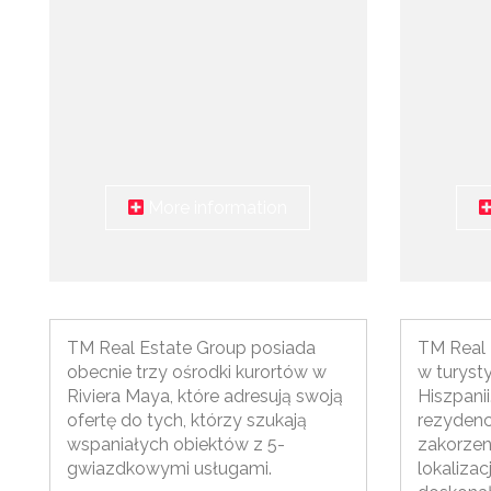
More information
TM Real Estate Group posiada
TM Real 
obecnie trzy ośrodki kurortów w
w turyst
Riviera Maya, które adresują swoją
Hiszpanii
ofertę do tych, którzy szukają
rezydency
wspaniałych obiektów z 5-
zakorzen
gwiazdkowymi usługami.
lokalizac