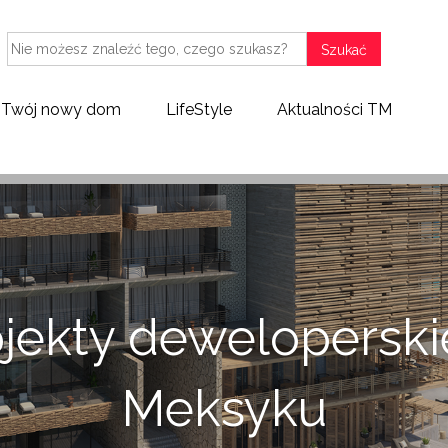
Szukać
 Hiszpanii
Projekty deweloperskie w Meksyku
Hotele w 
Twój nowy dom
LifeStyle
Aktualności TM
ojekty deweloperski
Meksyku