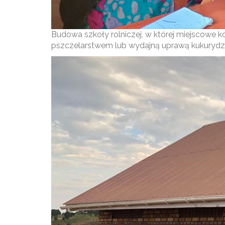
Budowa szkoły rolniczej, w której miejscowe k
pszczelarstwem lub wydajną uprawą kukurydz