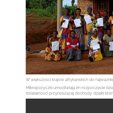
W większości krajów afrykańskich do najważni
Mikropożyczki umożliwiają im rozpoczęcie dzi
działalności przynoszącej dochody, dzięki k