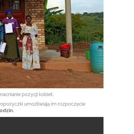
cnianie pozycji kobiet.
ropożyczki umożliwiają im rozpoczęcie
odzin.