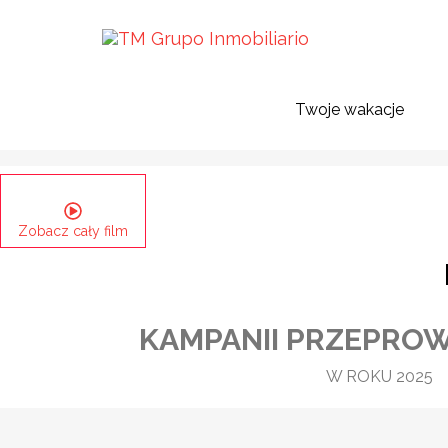
Acción Social
Główny plan odpowiedzialności
Rap
korporacyjnej
Twoje wakacje
Zobacz cały film
KAMPANII PRZEPRO
W ROKU 2025