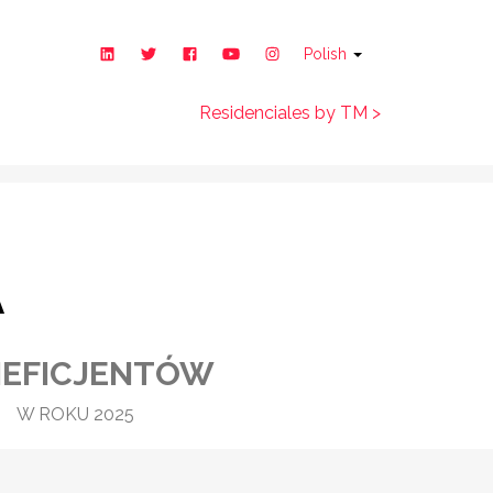
Polish
Działalność
Środowisko
Residenciales by TM >
y
prospołeczna
naturalne
A
NEFICJENTÓW
W ROKU 2025