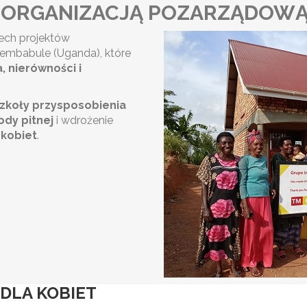
ORGANIZACJĄ POZARZĄDOWĄ „
zech projektów
 Sembabule (Uganda), które
 nierówności i
zkoły przysposobienia
ody pitnej
i wdrożenie
 kobiet
.
DLA KOBIET