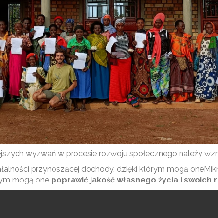
ejszych wyzwań w procesie rozwoju społecznego należy wzma
ałalności przynoszącej dochody, dzięki którym mogą oneMik
tórym mogą one
poprawić jakość własnego życia i swoich r