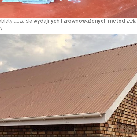
obiety uczą się
wydajnych i zrównoważonych metod
zwią
y.