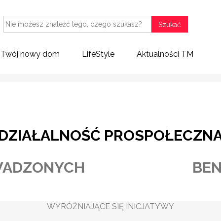
Szukać
ort dotyczący odpowiedzialności
Etyka i ład
korporacyjnej
korporacyjn
Twój nowy dom
LifeStyle
Aktualności TM
DZIAŁALNOŚĆ PROSPOŁECZN
WADZONYCH
BE
WYRÓŻNIAJĄCE SIĘ INICJATYWY