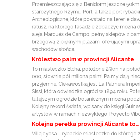
Przemieszczając się z Benidorm jeszcze 50km
starożytnego Rzymu. Port, a także port rybac
Archeologiczne, które powstało na terenie d
ratusz, na którego fasadzie zobaczyć można d
aleja Marqués de Campo, pełny sklepów z pamią
brzegową z pięknymi plażami oferującymi upraw
wschodów słońca.
Królestwo palm w prowincji Alicante
To miasteczko Elcha, położone 25km na połudn
000, słownie pół miliona palm! Palmy dają nie
przyjemne. Ciekawostką jest La Palmera Imperi
Sissi, która odwiedziła ogród w 1894 roku. P
tutejszym ogrodzie botanicznym można podziwi
Kolejny rekord świata, wpisany do księgi Gui
artystów w ramach niezwykłego Proyecto Vibora
Kolejna perełka prowincji Alicante to…
Villajoyosa – rybackie miasteczko do którego