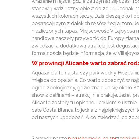
wrażenie miejsca, gdzie zatrzymał się czas. T
stanowią wdzięczny obiekt do zdjęć. Jednak n
wszystkich kolorach tęczy. Dziś cieszą oko i
powracającym z dalekich rejsów żeglarzom. J
niezliczonych tapas. Miejscowość Villajoyosa 
handlowe zaczęły przywozić do Europy ziarna
zwiedzać, a dodatkową atrakcją jest degustacj
formalnością będzie informacja, że w Villajoyo
W prowincji Alicante warto zabrać ro
Aqualandia to najstarszy park wodny Hiszpanii.
miejsca do opalania. Co warto zobaczyć w na
ogród zoologiczny, gdzie znajduje się około 
show z delfinami – atrakcji nie brakuje. Jeżeli
Alicante zostały tu opisane. I całkiem słusznie 
całe Costa Blanca to jedna z najpiękniejszych 
od naszych upodobań. A co zwiedzać, co zob
Sprawdź nasze
nieruchomości na sprzedaż w H