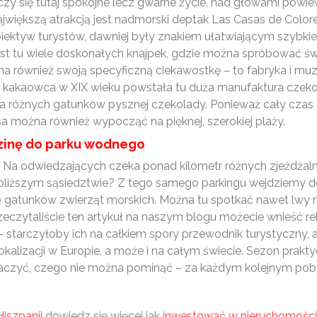
oczy się tutaj spokojne lecz gwarne życie, nad głowami powi
ajwiększą atrakcją jest nadmorski deptak Las Casas de Colo
 obiektyw turystów, dawniej były znakiem ułatwiającym szyb
est tu wiele doskonałych knajpek, gdzie można spróbować ś
ma również swoją specyficzną ciekawostkę – to fabryka i muz
 kakaowca w XIX wieku powstała tu duża manufaktura czekol
a różnych gatunków pysznej czekolady. Ponieważ cały czas z
sa można również wypocząć na pięknej, szerokiej plaży.
dzinę do parku wodnego
 Na odwiedzających czeka ponad kilometr różnych zjeżdżalni,
jbliższym sąsiedztwie? Z tego samego parkingu wejdziemy d
80 gatunków zwierząt morskich. Można tu spotkać nawet lwy 
 przeczytaliście ten artykuł na naszym blogu możecie wnieść re
– starczyłoby ich na całkiem spory przewodnik turystyczny, a n
lokalizacji w Europie, a może i na całym świecie. Sezon prakt
aczyć, czego nie można pominąć – za każdym kolejnym pob
iszpanii
dowiedz się więcej jak
inwestować w nieruchomości 