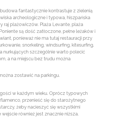
udowa fantastycznie kontrastuje z zielenią
wiska archeologiczne i typowa, hiszpańska
y raj plażowiczów. Plaża Levante, plaża
 Poniente są dość zatłoczone, pełne leżaków i
iant, ponieważ nie ma tutaj restauracji przy
wanie, snorkeling, windsurfing, kitesurfing.
Dla nurkujących szczególnie warto polecić
rom, a na miejscu bez trudu można
można zostawić na parkingu.
la gości w każdym wieku. Oprócz typowych
 flamenco, przenieść się do starożytnego
ystarczy, żeby nacieszyć się wszystkimi
 wejście również jest znacznie niższa.