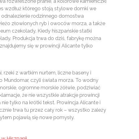
ewa rozwieszone pranie, a kolorowe kamieniczki
res wzdłuż którego stoją stylowe domki we
kie odnalezienie rodzinnego domostwa
wieżo złowionych ryb i owoców morza, a także
eum czekolady. Kiedy hiszpańskie statki
ady. Produkcja trwa do dziś, fabrykę można
najdujemy się w prowincji Alicante tylko
 rzeki z wartkim nurtem, liczne baseny i
o Mundomar, czyli świata morza. To wodny
morskie, ogromne morskie żółwie, podziwiać
klamacje, że nie wszystkie atrakcje prowincji
ie tylko na krótki tekst. Prowincja Alicante i
ycznie trwa tu przez cały rok – wszystko zależy
ytem pojawią się nowe pomysły.
w Hiszpanii
.