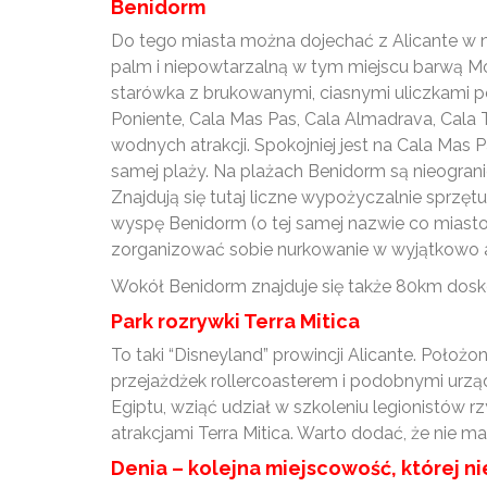
Benidorm
Do tego miasta można dojechać z Alicante w n
palm i niepowtarzalną w tym miejscu barwą Mo
starówka z brukowanymi, ciasnymi uliczkami pe
Poniente, Cala Mas Pas, Cala Almadrava, Cala T
wodnych atrakcji. Spokojniej jest na Cala Mas P
samej plaży. Na plażach Benidorm są nieograni
Znajdują się tutaj liczne wypożyczalnie sprzęt
wyspę Benidorm (o tej samej nazwie co miasto)
zorganizować sobie nurkowanie w wyjątkowo atr
Wokół Benidorm znajduje się także 80km dosko
Park rozrywki Terra Mitica
To taki “Disneyland” prowincji Alicante. Poł
przejażdżek rollercoasterem i podobnymi urząd
Egiptu, wziąć udział w szkoleniu legionistów r
atrakcjami Terra Mitica. Warto dodać, że nie m
Denia – kolejna miejscowość, której n