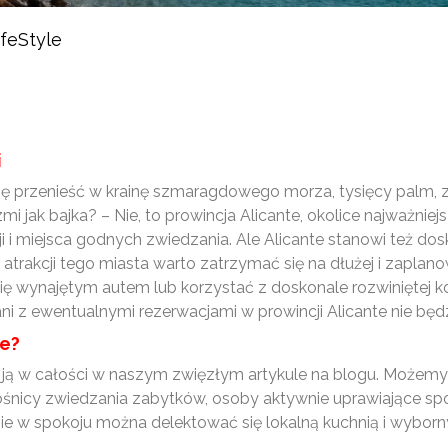
ifeStyle
i
się przenieść w krainę szmaragdowego morza, tysięcy palm
i jak bajka? – Nie, to prowincja Alicante, okolice najważni
i i miejsca godnych zwiedzania. Ale Alicante stanowi też 
atrakcji tego miasta warto zatrzymać się na dłużej i zaplan
ę wynajętym autem lub korzystać z doskonale rozwiniętej ko
 ani z ewentualnymi rezerwacjami w prowincji Alicante nie b
te?
jąć ją w całości w naszym zwięzłym artykule na blogu. Może
iłośnicy zwiedzania zabytków, osoby aktywnie uprawiające s
zie w spokoju można delektować się lokalną kuchnią i wybo