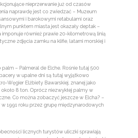
kcjonujące nieprzerwanie już od czasów
 Denia naprawdę jest co zwiedzać – Muzeum
esansowymi i barokowymi retabulami oraz
ralnym punktem miasta jest okazały deptak –
a imponuje również prawie 20-kilometrową linią
ne zdjęcia zamku na klifie, latarni morskiej i
palm – Palmeral de Elche. Rośnie tutaj 500
pacery w upalne dni są tutaj wyjątkowo
o-Węgier Elżbiety Bawarskiej, znanej jako
 około 8 ton. Oprócz niezwykłej palmy w
yczne. Co można zobaczyć jeszcze w Elcha? –
ny w 1991 roku przez grupę międzynarodowych
ecności licznych turystów uliczki sprawiają