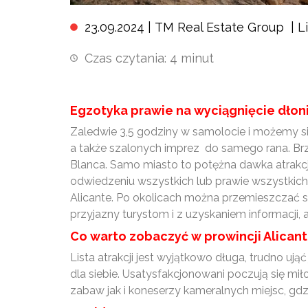
23.09.2024 |
TM Real Estate Group
|
L
Czas czytania:
4
minut
Egzotyka prawie na wyciągnięcie dłon
Zaledwie 3,5 godziny w samolocie i możemy 
a także szalonych imprez do samego rana. Brzm
Blanca. Samo miasto to potężna dawka atrakcj
odwiedzeniu wszystkich lub prawie wszystkich 
Alicante. Po okolicach można przemieszczać si
przyjazny turystom i z uzyskaniem informacji,
Co warto zobaczyć w prowincji Alican
Lista atrakcji jest wyjątkowo długa, trudno u
dla siebie. Usatysfakcjonowani poczują się m
zabaw jak i koneserzy kameralnych miejsc, gd