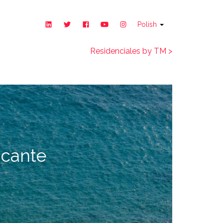
Polish
Residenciales by TM >
icante