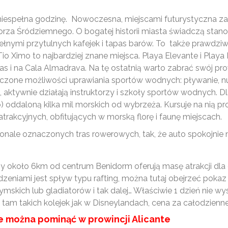
iespełna godzinę. Nowoczesna, miejscami futurystyczna zab
rza Śródziemnego. O bogatej historii miasta świadczą stano
łnymi przytulnych kafejek i tapas barów. To także prawdziw
io Ximo to najbardziej znane miejsca. Playa Elevante i Playa
as i na Cala Almadrava. Na tę ostatnią warto zabrać swój prow
czone możliwości uprawiania sportów wodnych: pływanie, nurko
u, aktywnie działają instruktorzy i szkoły sportów wodnych. 
 oddaloną kilka mil morskich od wybrzeża. Kursuje na nią p
akcyjnych, obfitujących w morską florę i faunę miejscach.
nale oznaczonych tras rowerowych, tak, że auto spokojnie 
ożony około 6km od centrum Benidorm oferują masę atrakcji d
zeniami jest spływ typu rafting, można tutaj obejrzeć pokaz
zymskich lub gladiatorów i tak dalej… Właściwie 1 dzień nie w
a tam takich kolejek jak w Disneylandach, cena za całodzienne
ie można pominąć w prowincji Alicante