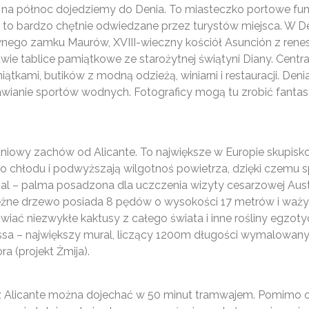
 na północ dojedziemy do Denia. To miasteczko portowe fun
ki to bardzo chętnie odwiedzane przez turystów miejsca. W
awnego zamku Maurów, XVIII-wieczny kościół Asunción z ren
wie tablice pamiątkowe ze starożytnej świątyni Diany. Cent
tkami, butików z modną odzieżą, winiarni i restauracji. Deni
ianie sportów wodnych. Fotograficy mogą tu zrobić fantastycz
iowy zachów od Alicante. To największe w Europie skupisko 
co chłodu i podwyższają wilgotnoś powietrza, dzięki czemu s
al – palma posadzona dla uczczenia wizyty cesarzowej Austr
otężne drzewo posiada 8 pędów o wysokości 17 metrów i waży
ać niezwykłe kaktusy z całego świata i inne rośliny egzot
nessa – największy mural, liczący 1200m długości wymalowa
 (projekt Żmija).
 z Alicante można dojechać w 50 minut tramwajem. Pomimo ob