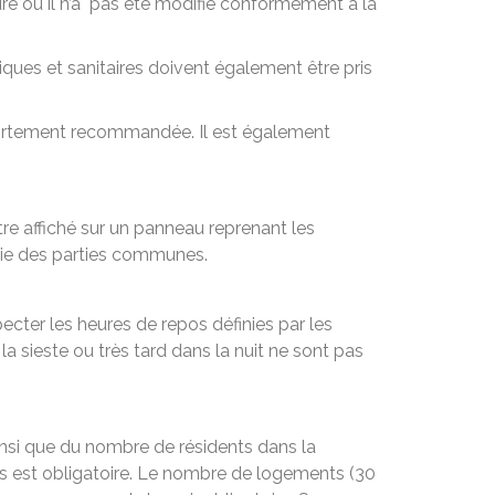
ure où il n’a pas été modifié conformément à la
iques et sanitaires doivent également être pris
t fortement recommandée. Il est également
re affiché sur un panneau reprenant les
ortie des parties communes.
pecter les heures de repos définies par les
a sieste ou très tard dans la nuit ne sont pas
insi que du nombre de résidents dans la
us est obligatoire. Le nombre de logements (30