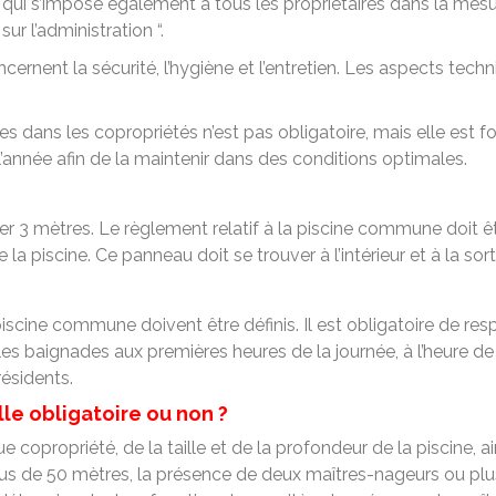
ur qui s’impose également à tous les propriétaires dans la mes
r l’administration “.
nent la sécurité, l’hygiène et l’entretien. Les aspects techn
nes dans les copropriétés n’est pas obligatoire, mais elle es
 l’année afin de la maintenir dans des conditions optimales.
r 3 mètres. Le règlement relatif à la piscine commune doit êt
e la piscine. Ce panneau doit se trouver à l’intérieur et à la s
iscine commune doivent être définis. Il est obligatoire de res
es baignades aux premières heures de la journée, à l’heure de l
ésidents.
le obligatoire ou non ?
opropriété, de la taille et de la profondeur de la piscine, a
lus de 50 mètres, la présence de deux maîtres-nageurs ou pl