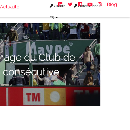
Blog
Clients
Professionnels
Actualité
FR
inage du Club de
n consécutive