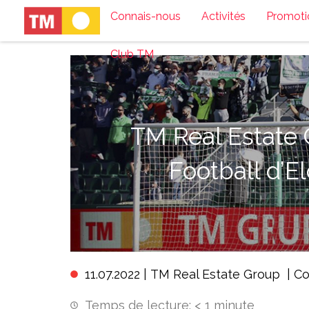
Connais-nous
Activités
Promoti
Club TM
TM Real Estate 
Football d’E
11.07.2022 |
TM Real Estate Group
|
Co
Temps de lecture:
< 1
minute