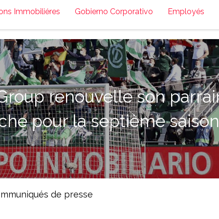
ons Immobiliéres
Gobierno Corporativo
Employés
Group renouvelle son parra
lche pour la septième saiso
mmuniqués de presse